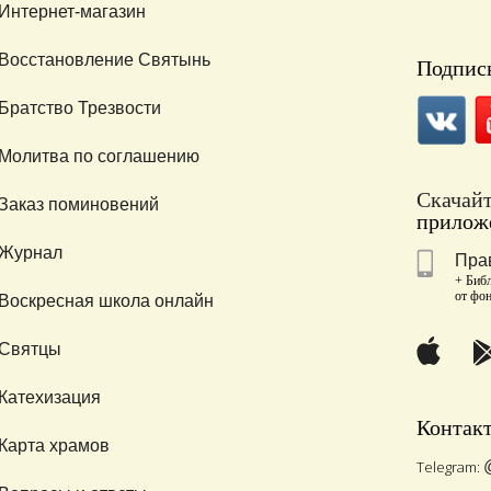
Интернет-магазин
Восстановление Святынь
Подписы
Братство Трезвости
Молитва по соглашению
Скачай
Заказ поминовений
приложе
Журнал
Пра
+ Библ
от фо
Воскресная школа онлайн
Святцы
Катехизация
Контак
Карта храмов
Telegram: