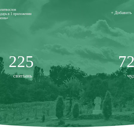
олитвослов
+ Добавить
дарь в 1 приложении
изнь»
225
7
святынь
чу