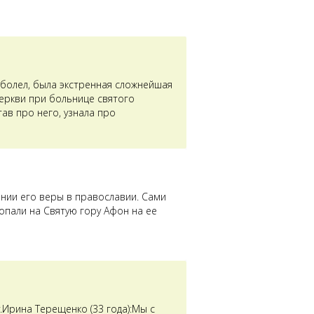
аболел, была экстренная сложнейшая
церкви при больнице святого
ав про него, узнала про
ении его веры в православии. Сами
опали на Святую гору Афон на ее
Ирина Терещенко (33 года):Мы с