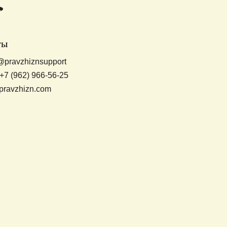
ты
@pravzhiznsupport
+7 (962) 966-56-25
pravzhizn.com