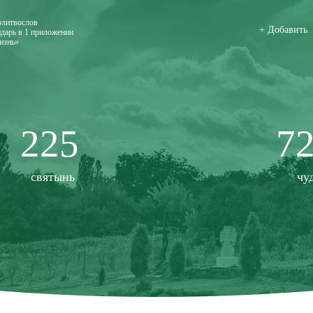
олитвослов
+ Добавить
дарь в 1 приложении
изнь»
225
7
святынь
чу