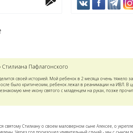
е
о Стилиана Пафлагонского
оделится своей историей. Мой ребенок в 2 месяца очень тяжело з
после было критическим, ребенок лежал в реанимации на ИВЛ. В 
езнакомую мне икону святого с младенцем на руках, позже прочит
лся святому Стилиану о своем маловерном сыне Алексее, о укрепл
овлены. Через год произошел удивительный случай - мы с сыном п