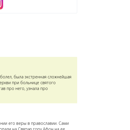
аболел, была экстренная сложнейшая
церкви при больнице святого
ав про него, узнала про
ении его веры в православии. Сами
опали на Святую гору Афон на ее