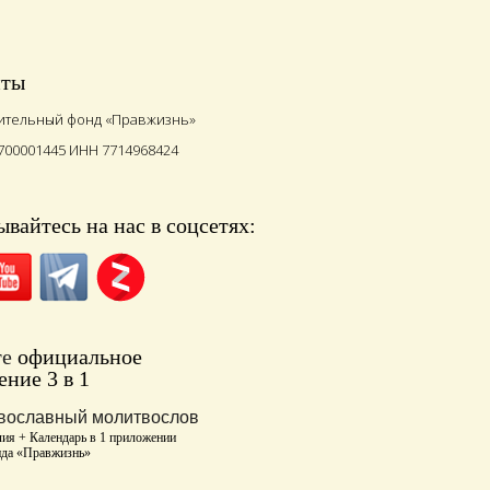
иты
ительный фонд «Правжизнь»
700001445 ИНН 7714968424
вайтесь на нас в соцсетях:
те
официальное
ние 3 в 1
вославный молитвослов
ия + Календарь в 1 приложении
нда «Правжизнь»