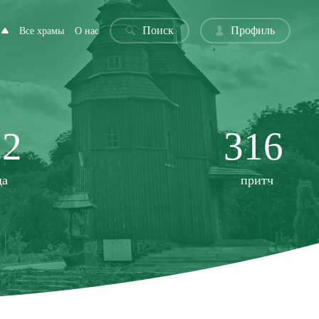
Поиск
Профиль
Все храмы
О нас
22
316
да
притч