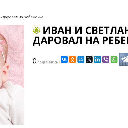
дь даровал на ребеночка
ИВАН И СВЕТЛА
ДАРОВАЛ НА РЕБ
0
поделились /