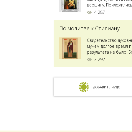
вершину. Приложились 
4 287
По молитве к Стилиану
Свидетельство духовн
мужем долгое время пы
результата не было. Б
ставили...
3 292
ДОБАВИТЬ ЧУДО