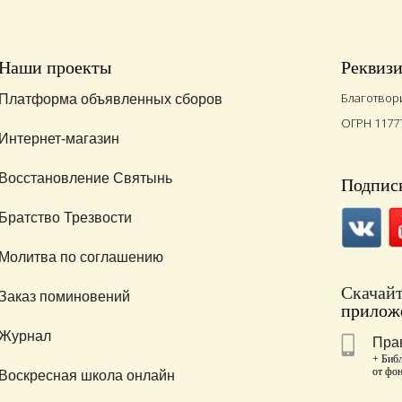
Наши проекты
Реквиз
Благотвор
Платформа объявленных сборов
ОГРН 1177
Интернет-магазин
Восстановление Святынь
Подписы
Братство Трезвости
Молитва по соглашению
Скачай
Заказ поминовений
приложе
Журнал
Пра
+ Библ
от фо
Воскресная школа онлайн