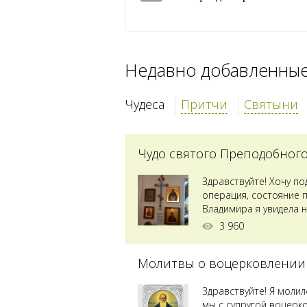
Недавно добавленны
Чудеса
Притчи
Святыни
Чудо святого Преподобног
Здравствуйте! Хочу п
операция, состояние 
Владимира я увидела н
Преподобного...
3 960
Молитвы о воцерковлении
Здравствуйте! Я моли
мы с супругой воцерк