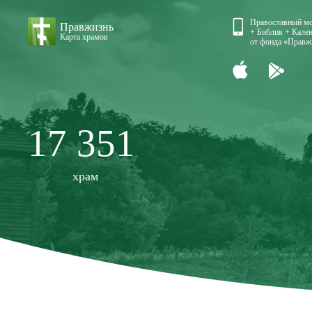
Православный м
Правжизнь
+ Библия + Кален
Карта храмов
от фонда «Правж
17 351
храм