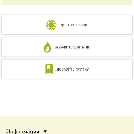
зачать ребенка, но ничего не получалось.
Сдавали анализы, я посетила многих врачей,
но результата не было. Более того, анализ
на совместимость показал, что мы с мужем
несовместимы. Кроме того, мне ставили...
ДОБАВИТЬ ЧУДО
ДОБАВИТЬ СВЯТЫНЮ
ДОБАВИТЬ ПРИТЧУ
Информация