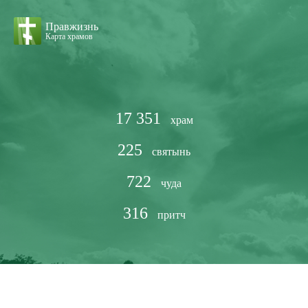
Правжизнь
Карта храмов
17 351
храм
225
святынь
722
чуда
316
притч