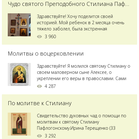
Чудо святого Преподобного Стилиана Пафлагонского
Здравствуйте! Хочу поделится своей
историей. Мой ребенок в 2 месяца очень
тяжело заболел, была экстренная
сложнейшая операция, состояние после
3 960
было критическим, ребенок лежал в
реанимации на ИВЛ. В церкви при больнице
Молитвы о воцерковлении
святого Владимира я увидела незнакомую
мне икону святого с младенцем на руках,
позже прочитав про него, узнала про
Здравствуйте! Я молился святому Стилиану о
Преподобного...
своем маловерном сыне Алексее, о
укреплении его веры в православии. Сами
мы с супругой воцерковлены. Через год
4 287
произошел удивительный случай - мы с
сыном попали на Святую гору Афон на ее
По молитве к Стилиану
вершину. Приложились к множеству святынь
и не только на Афоне но и в...
Свидетельство духовных чад о помощи по
молитвам к святому Стилиану
Пафлогонскому.Ирина Терещенко (33
года):Мы с мужем долгое время пытались
3 292