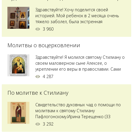
Здравствуйте! Хочу поделится своей
историей. Мой ребенок в 2 месяца очень
тяжело заболел, была экстренная
сложнейшая операция, состояние после
3 960
было критическим, ребенок лежал в
реанимации на ИВЛ. В церкви при больнице
Молитвы о воцерковлении
святого Владимира я увидела незнакомую
мне икону святого с младенцем на руках,
позже прочитав про него, узнала про
Здравствуйте! Я молился святому Стилиану о
Преподобного...
своем маловерном сыне Алексее, о
укреплении его веры в православии. Сами
мы с супругой воцерковлены. Через год
4 287
произошел удивительный случай - мы с
сыном попали на Святую гору Афон на ее
По молитве к Стилиану
вершину. Приложились к множеству святынь
и не только на Афоне но и в...
Свидетельство духовных чад о помощи по
молитвам к святому Стилиану
Пафлогонскому.Ирина Терещенко (33
года):Мы с мужем долгое время пытались
3 292
зачать ребенка, но ничего не получалось.