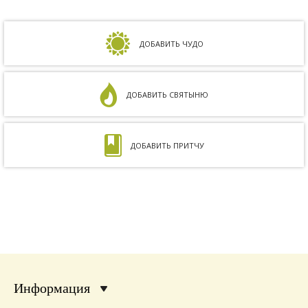
Сдавали анализы, я посетила многих врачей,
но результата не было. Более того, анализ
на совместимость показал, что мы с мужем
несовместимы. Кроме того, мне ставили...
ДОБАВИТЬ ЧУДО
ДОБАВИТЬ СВЯТЫНЮ
ДОБАВИТЬ ПРИТЧУ
Информация