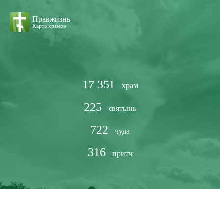
Правжизнь
Карта храмов
17 351
храм
225
святынь
722
чуда
316
притч