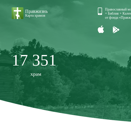
Православный м
Правжизнь
+ Библия + Кален
Карта храмов
от фонда «Правж
17 351
храм