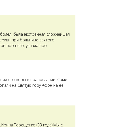
аболел, была экстренная сложнейшая
церкви при больнице святого
ав про него, узнала про
ении его веры в православии. Сами
опали на Святую гору Афон на ее
Ирина Терещенко (33 года):Мы с