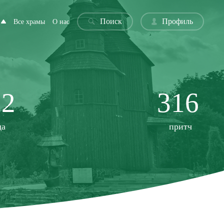
Поиск
Профиль
Все храмы
О нас
22
316
да
притч