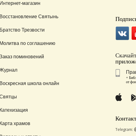
Интернет-магазин
Восстановление Святынь
Подписы
Братство Трезвости
Молитва по соглашению
Скачай
Заказ поминовений
приложе
Журнал
Пра
+ Библ
от фо
Воскресная школа онлайн
Святцы
Катехизация
Контак
Карта храмов
Telegram: