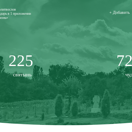
олитвослов
+ Добавить
дарь в 1 приложении
изнь»
225
7
святынь
чу