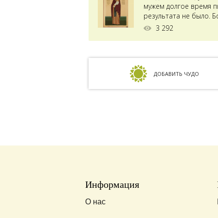
мужем долгое время пы
результата не было. Б
ставили...
3 292
ДОБАВИТЬ ЧУДО
Информация
О нас