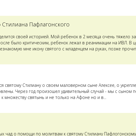
о Стилиана Пафлагонского
оделится своей историей. Мой ребенок в 2 месяца очень тяжело з
после было критическим, ребенок лежал в реанимации на ИВЛ. В 
езнакомую мне икону святого с младенцем на руках, позже прочит
лся святому Стилиану о своем маловерном сыне Алексее, о укрепл
овлены. Через год произошел удивительный случай - мы с сыном п
к множеству святынь и не только на Афоне но и в...
ых чад о помощи по молитвам к святому Стилиану Пафлогонскому.