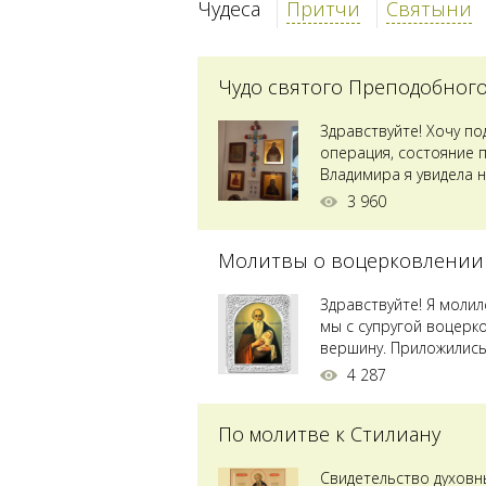
Чудеса
Притчи
Святыни
Чудо святого Преподобног
Здравствуйте! Хочу п
операция, состояние 
Владимира я увидела н
Преподобного...
3 960
Молитвы о воцерковлении
Здравствуйте! Я моли
мы с супругой воцерк
вершину. Приложились 
4 287
По молитве к Стилиану
Свидетельство духовн