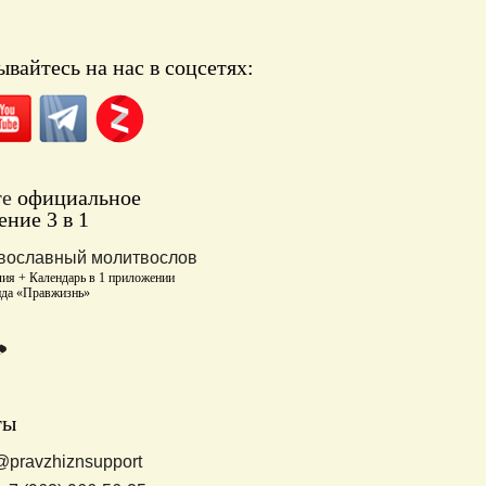
вайтесь на нас в соцсетях:
те
официальное
ние 3 в 1
вославный молитвослов
ия + Календарь в 1 приложении
нда «Правжизнь»
ты
@pravzhiznsupport