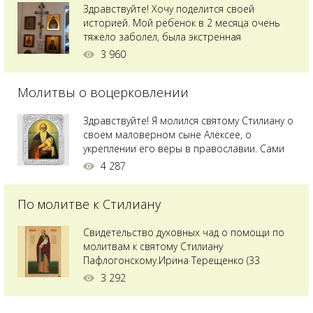
Здравствуйте! Хочу поделится своей
историей. Мой ребенок в 2 месяца очень
тяжело заболел, была экстренная
сложнейшая операция, состояние после
3 960
было критическим, ребенок лежал в
реанимации на ИВЛ. В церкви при больнице
Молитвы о воцерковлении
святого Владимира я увидела незнакомую
мне икону святого с младенцем на руках,
позже прочитав про него, узнала про
Здравствуйте! Я молился святому Стилиану о
Преподобного...
своем маловерном сыне Алексее, о
укреплении его веры в православии. Сами
мы с супругой воцерковлены. Через год
4 287
произошел удивительный случай - мы с
сыном попали на Святую гору Афон на ее
По молитве к Стилиану
вершину. Приложились к множеству святынь
и не только на Афоне но и в...
Свидетельство духовных чад о помощи по
молитвам к святому Стилиану
Пафлогонскому.Ирина Терещенко (33
года):Мы с мужем долгое время пытались
3 292
зачать ребенка, но ничего не получалось.
Сдавали анализы, я посетила многих врачей,