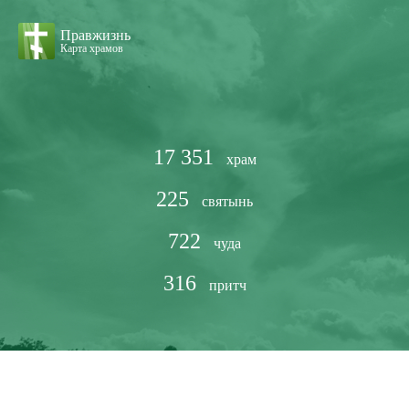
Правжизнь
Карта храмов
17 351
храм
225
святынь
722
чуда
316
притч