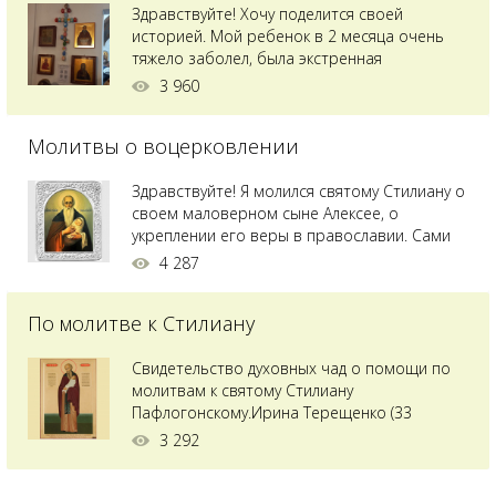
Здравствуйте! Хочу поделится своей
историей. Мой ребенок в 2 месяца очень
тяжело заболел, была экстренная
сложнейшая операция, состояние после
3 960
было критическим, ребенок лежал в
реанимации на ИВЛ. В церкви при больнице
Молитвы о воцерковлении
святого Владимира я увидела незнакомую
мне икону святого с младенцем на руках,
позже прочитав про него, узнала про
Здравствуйте! Я молился святому Стилиану о
Преподобного...
своем маловерном сыне Алексее, о
укреплении его веры в православии. Сами
мы с супругой воцерковлены. Через год
4 287
произошел удивительный случай - мы с
сыном попали на Святую гору Афон на ее
По молитве к Стилиану
вершину. Приложились к множеству святынь
и не только на Афоне но и в...
Свидетельство духовных чад о помощи по
молитвам к святому Стилиану
Пафлогонскому.Ирина Терещенко (33
года):Мы с мужем долгое время пытались
3 292
зачать ребенка, но ничего не получалось.
Сдавали анализы, я посетила многих врачей,