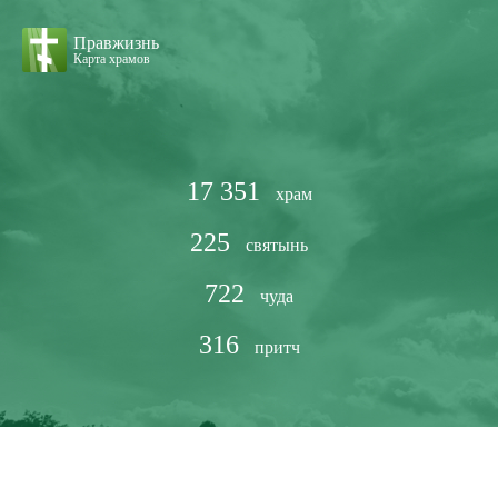
Правжизнь
Карта храмов
17 351
храм
225
святынь
722
чуда
316
притч