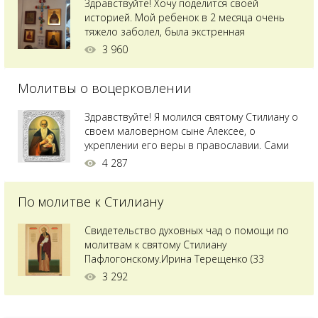
Здравствуйте! Хочу поделится своей
историей. Мой ребенок в 2 месяца очень
тяжело заболел, была экстренная
сложнейшая операция, состояние после
3 960
было критическим, ребенок лежал в
реанимации на ИВЛ. В церкви при больнице
Молитвы о воцерковлении
святого Владимира я увидела незнакомую
мне икону святого с младенцем на руках,
позже прочитав про него, узнала про
Здравствуйте! Я молился святому Стилиану о
Преподобного...
своем маловерном сыне Алексее, о
укреплении его веры в православии. Сами
мы с супругой воцерковлены. Через год
4 287
произошел удивительный случай - мы с
сыном попали на Святую гору Афон на ее
По молитве к Стилиану
вершину. Приложились к множеству святынь
и не только на Афоне но и в...
Свидетельство духовных чад о помощи по
молитвам к святому Стилиану
Пафлогонскому.Ирина Терещенко (33
года):Мы с мужем долгое время пытались
3 292
зачать ребенка, но ничего не получалось.
Сдавали анализы, я посетила многих врачей,
но результата не было. Более того, анализ