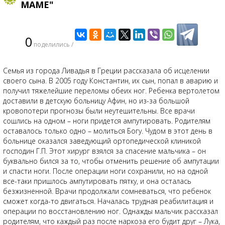
МАМЕ"
0
поделились /
Семья из города Ливадья в Греции рассказала об исцелении
своего сына. В 2005 году Константин, их сын, попал в аварию и
получил тяжелейшие переломы обеих ног. Ребенка вертолетом
доставили в детскую больницу Афин, но из-за большой
кровопотери прогнозы были неутешительны. Все врачи
сошлись на одном – ноги придется ампутировать. Родителям
оставалось только одно – молиться Богу. Чудом в этот день в
больнице оказался заведующий ортопедической клиникой
господин Г.П. Этот хирург взялся за спасение мальчика – он
буквально бился за то, чтобы отменить решение об ампутации
и спасти ноги. После операции ноги сохранили, но на одной
все-таки пришлось ампутировать пятку, и она осталась
безжизненной. Врачи продолжали сомневаться, что ребенок
сможет когда-то двигаться. Началась трудная реабилитация и
операции по восстановлению ног. Однажды мальчик рассказал
родителям, что каждый раз после наркоза его будит друг – Лука,