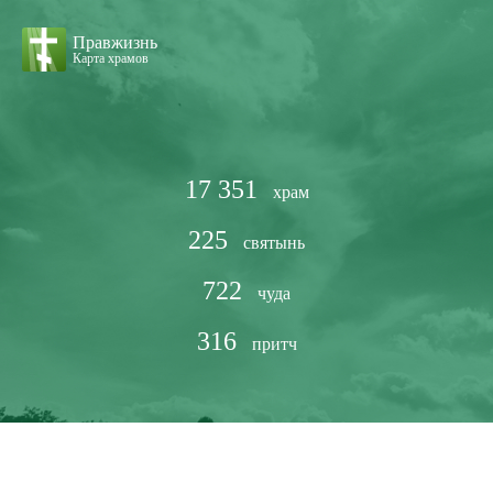
Правжизнь
Карта храмов
17 351
храм
225
святынь
722
чуда
316
притч