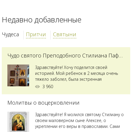
Недавно добавленные
Чудеса
Притчи
Святыни
Чудо святого Преподобного Стилиана Пафлагонского
Здравствуйте! Хочу поделится своей
историей. Мой ребенок в 2 месяца очень
тяжело заболел, была экстренная
сложнейшая операция, состояние после
3 960
было критическим, ребенок лежал в
реанимации на ИВЛ. В церкви при больнице
Молитвы о воцерковлении
святого Владимира я увидела незнакомую
мне икону святого с младенцем на руках,
позже прочитав про него, узнала про
Здравствуйте! Я молился святому Стилиану о
Преподобного...
своем маловерном сыне Алексее, о
укреплении его веры в православии. Сами