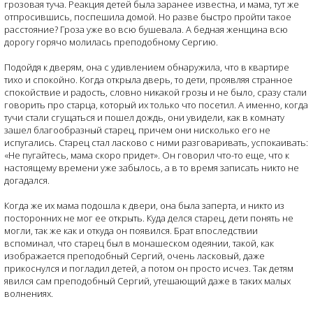
грозовая туча. Реакция детей была заранее известна, и мама, тут же
отпросившись, поспешила домой. Но разве быстро пройти такое
расстояние? Гроза уже во всю бушевала. А бедная женщина всю
дорогу горячо молилась преподобному Сергию.
Подойдя к дверям, она с удивлением обнаружила, что в квартире
тихо и спокойно. Когда открыла дверь, то дети, проявляя странное
спокойствие и радость, словно никакой грозы и не было, сразу стали
говорить про старца, который их только что посетил. А именно, когда
тучи стали сгущаться и пошел дождь, они увидели, как в комнату
зашел благообразный старец, причем они нисколько его не
испугались. Старец стал ласково с ними разговаривать, успокаивать:
«Не пугайтесь, мама скоро придет». Он говорил что-то еще, что к
настоящему времени уже забылось, а в то время записать никто не
догадался.
Когда же их мама подошла к двери, она была заперта, и никто из
посторонних не мог ее открыть. Куда делся старец, дети понять не
могли, так же как и откуда он появился. Брат впоследствии
вспоминал, что старец был в монашеском одеянии, такой, как
изображается преподобный Сергий, очень ласковый, даже
прикоснулся и погладил детей, а потом он просто исчез. Так детям
явился сам преподобный Сергий, утешающий даже в таких малых
волнениях.