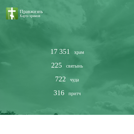
Правжизнь
Карта храмов
17 351
храм
225
святынь
722
чуда
316
притч