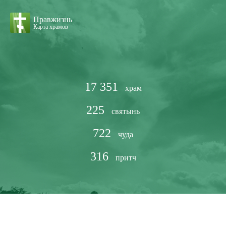
Правжизнь
Карта храмов
17 351
храм
225
святынь
722
чуда
316
притч