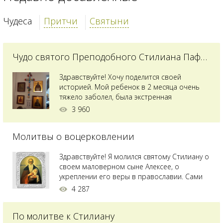
Чудеса
Притчи
Святыни
Чудо святого Преподобного Стилиана Пафлагонского
Здравствуйте! Хочу поделится своей
историей. Мой ребенок в 2 месяца очень
тяжело заболел, была экстренная
сложнейшая операция, состояние после
3 960
было критическим, ребенок лежал в
реанимации на ИВЛ. В церкви при больнице
Молитвы о воцерковлении
святого Владимира я увидела незнакомую
мне икону святого с младенцем на руках,
позже прочитав про него, узнала про
Здравствуйте! Я молился святому Стилиану о
Преподобного...
своем маловерном сыне Алексее, о
укреплении его веры в православии. Сами
мы с супругой воцерковлены. Через год
4 287
произошел удивительный случай - мы с
сыном попали на Святую гору Афон на ее
По молитве к Стилиану
вершину. Приложились к множеству святынь