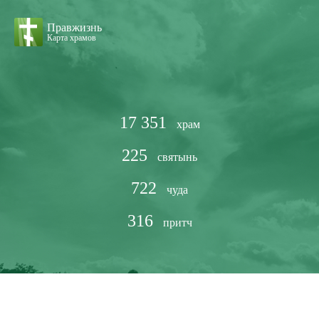
Правжизнь
Карта храмов
17 351
храм
225
святынь
722
чуда
316
притч