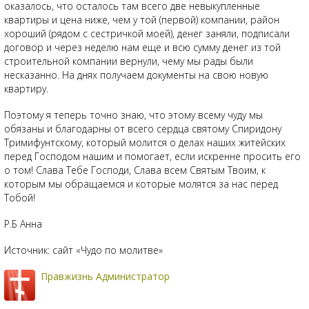
оказалось, что осталось там всего две невыкупленные
квартиры и цена ниже, чем у той (первой) компании, район
хороший (рядом с сестричкой моей), денег заняли, подписали
договор и через неделю нам еще и всю сумму денег из той
строительной компании вернули, чему мы рады были
несказанно. На днях получаем документы на свою новую
квартиру.
Поэтому я теперь точно знаю, что этому всему чуду мы
обязаны и благодарны от всего сердца святому Спиридону
Тримифунтскому, который молится о делах наших житейских
перед Господом нашим и помогает, если искренне просить его
о том! Слава Тебе Господи, Слава всем Святым Твоим, к
которым мы обращаемся и которые молятся за нас перед
Тобой!
Р.Б Анна
Источник: сайт «Чудо по молитве»
Правжизнь Администратор