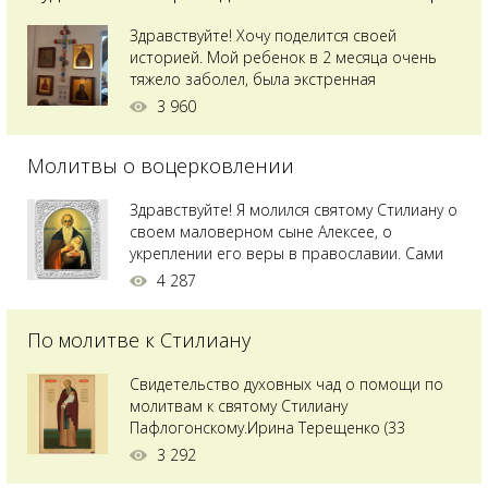
Здравствуйте! Хочу поделится своей
историей. Мой ребенок в 2 месяца очень
тяжело заболел, была экстренная
сложнейшая операция, состояние после
3 960
было критическим, ребенок лежал в
реанимации на ИВЛ. В церкви при больнице
Молитвы о воцерковлении
святого Владимира я увидела незнакомую
мне икону святого с младенцем на руках,
позже прочитав про него, узнала про
Здравствуйте! Я молился святому Стилиану о
Преподобного...
своем маловерном сыне Алексее, о
укреплении его веры в православии. Сами
мы с супругой воцерковлены. Через год
4 287
произошел удивительный случай - мы с
сыном попали на Святую гору Афон на ее
По молитве к Стилиану
вершину. Приложились к множеству святынь
и не только на Афоне но и в...
Свидетельство духовных чад о помощи по
молитвам к святому Стилиану
Пафлогонскому.Ирина Терещенко (33
года):Мы с мужем долгое время пытались
3 292
зачать ребенка, но ничего не получалось.