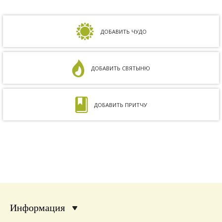
Сдавали анализы, я посетила многих врачей,
но результата не было. Более того, анализ
на совместимость показал, что мы с мужем
несовместимы. Кроме того, мне ставили...
ДОБАВИТЬ ЧУДО
ДОБАВИТЬ СВЯТЫНЮ
ДОБАВИТЬ ПРИТЧУ
Информация