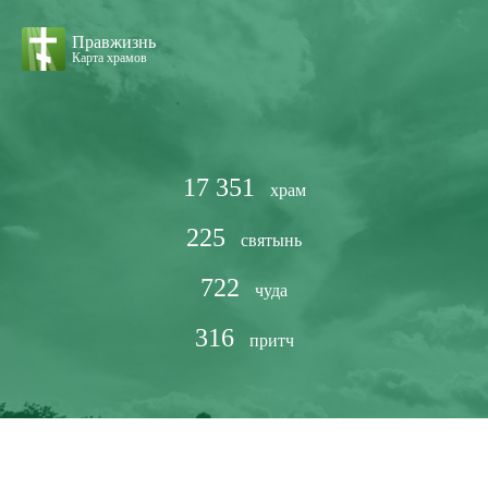
Правжизнь
Карта храмов
17 351
храм
225
святынь
722
чуда
316
притч