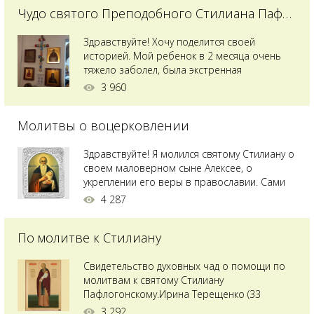
Чудо святого Преподобного Стилиана Пафлагонского
Здравствуйте! Хочу поделится своей
историей. Мой ребенок в 2 месяца очень
тяжело заболел, была экстренная
сложнейшая операция, состояние после
3 960
было критическим, ребенок лежал в
реанимации на ИВЛ. В церкви при больнице
Молитвы о воцерковлении
святого Владимира я увидела незнакомую
мне икону святого с младенцем на руках,
позже прочитав про него, узнала про
Здравствуйте! Я молился святому Стилиану о
Преподобного...
своем маловерном сыне Алексее, о
укреплении его веры в православии. Сами
мы с супругой воцерковлены. Через год
4 287
произошел удивительный случай - мы с
сыном попали на Святую гору Афон на ее
По молитве к Стилиану
вершину. Приложились к множеству святынь
и не только на Афоне но и в...
Свидетельство духовных чад о помощи по
молитвам к святому Стилиану
Пафлогонскому.Ирина Терещенко (33
года):Мы с мужем долгое время пытались
3 292