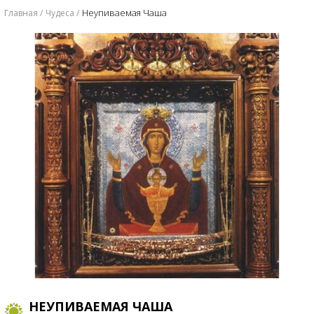
​Неупиваемая Чаша
Главная
Чудеса
​НЕУПИВАЕМАЯ ЧАША