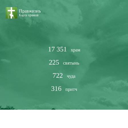
Правжизнь
Карта храмов
17 351
храм
225
святынь
722
чуда
316
притч