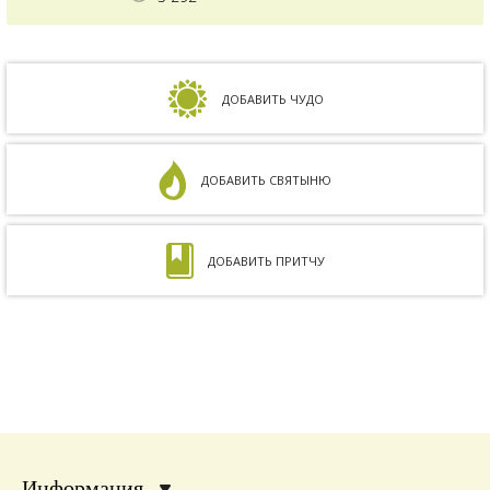
зачать ребенка, но ничего не получалось.
Сдавали анализы, я посетила многих врачей,
но результата не было. Более того, анализ
на совместимость показал, что мы с мужем
несовместимы. Кроме того, мне ставили...
ДОБАВИТЬ ЧУДО
ДОБАВИТЬ СВЯТЫНЮ
ДОБАВИТЬ ПРИТЧУ
Информация