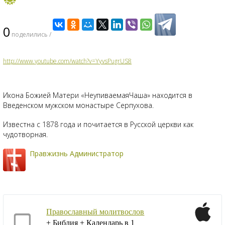
0
поделились /
http://www.youtube.com/watch?v=YyvsPugrUS8
Икона Божией Матери «НеупиваемаяЧаша» находится в
Введенском мужском монастыре Серпухова.
Известна с 1878 года и почитается в Русской церкви как
чудотворная.
Правжизнь Администратор
Православный молитвослов
+ Библия + Календарь в 1