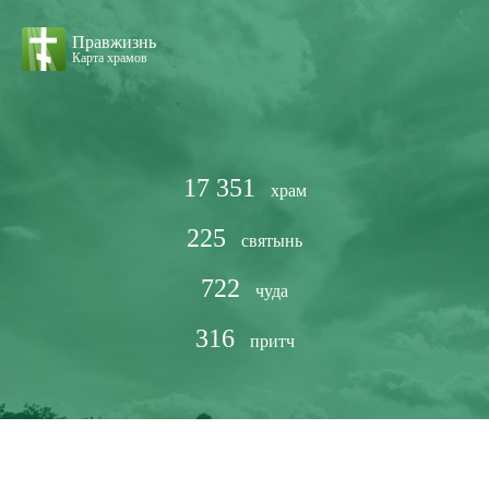
Правжизнь
Карта храмов
17 351
храм
225
святынь
722
чуда
316
притч