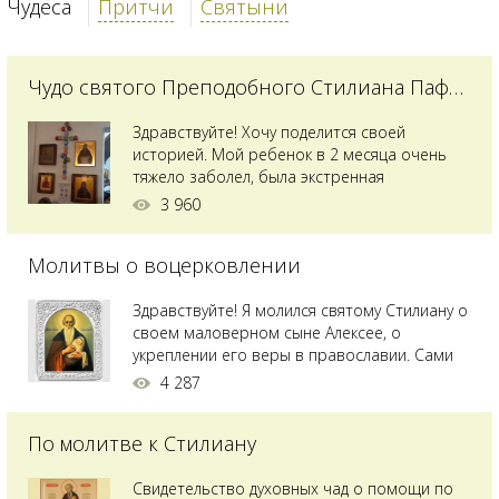
Чудеса
Притчи
Святыни
Чудо святого Преподобного Стилиана Пафлагонского
Здравствуйте! Хочу поделится своей
историей. Мой ребенок в 2 месяца очень
тяжело заболел, была экстренная
сложнейшая операция, состояние после
3 960
было критическим, ребенок лежал в
реанимации на ИВЛ. В церкви при больнице
Молитвы о воцерковлении
святого Владимира я увидела незнакомую
мне икону святого с младенцем на руках,
позже прочитав про него, узнала про
Здравствуйте! Я молился святому Стилиану о
Преподобного...
своем маловерном сыне Алексее, о
укреплении его веры в православии. Сами
мы с супругой воцерковлены. Через год
4 287
произошел удивительный случай - мы с
сыном попали на Святую гору Афон на ее
По молитве к Стилиану
вершину. Приложились к множеству святынь
и не только на Афоне но и в...
Свидетельство духовных чад о помощи по