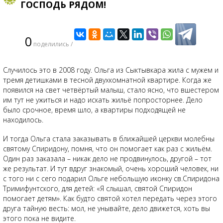
ГОСПОДЬ РЯДОМ!
0
поделились /
Случилось это в 2008 году. Ольга из Сыктывкара жила с мужем и
тремя детишками в тесной двухкомнатной квартире. Когда же
появился на свет четвёртый малыш, стало ясно, что вшестером
им тут не ужиться и надо искать жильё попросторнее. Дело
было срочное, время шло, а квартиры подходящей не
находилось.
И тогда Ольга стала заказывать в ближайшей церкви молебны
святому Спиридону, помня, что он помогает как раз с жильём.
Один раз заказала – никак дело не продвинулось, другой – тот
же результат. И тут вдруг знакомый, очень хороший человек, ни
с того ни с сего подарил Ольге небольшую иконку св.Спиридона
Тримифунтского, для детей: «Я слышал, святой Спиридон
помогает детям». Как будто святой хотел передать через этого
друга тайную весть: мол, не унывайте, дело движется, хоть вы
этого пока не видите.