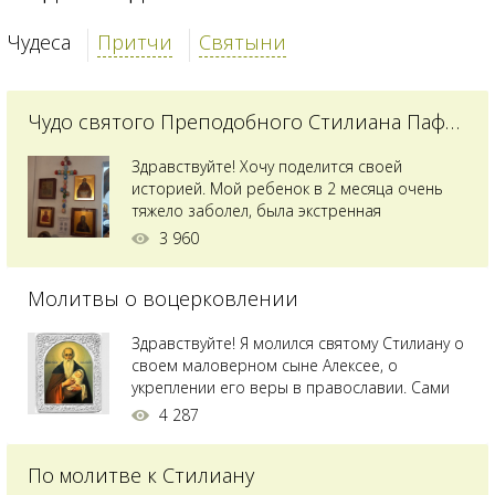
Чудеса
Притчи
Святыни
Чудо святого Преподобного Стилиана Пафлагонского
Здравствуйте! Хочу поделится своей
историей. Мой ребенок в 2 месяца очень
тяжело заболел, была экстренная
сложнейшая операция, состояние после
3 960
было критическим, ребенок лежал в
реанимации на ИВЛ. В церкви при больнице
Молитвы о воцерковлении
святого Владимира я увидела незнакомую
мне икону святого с младенцем на руках,
позже прочитав про него, узнала про
Здравствуйте! Я молился святому Стилиану о
Преподобного...
своем маловерном сыне Алексее, о
укреплении его веры в православии. Сами
мы с супругой воцерковлены. Через год
4 287
произошел удивительный случай - мы с
сыном попали на Святую гору Афон на ее
По молитве к Стилиану
вершину. Приложились к множеству святынь