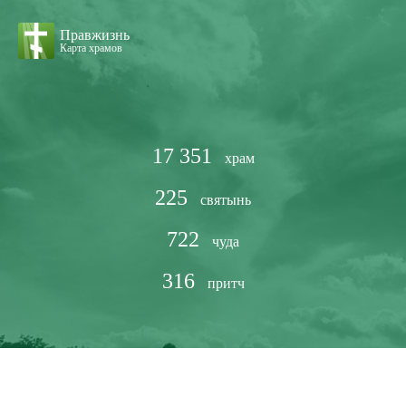
Правжизнь
Карта храмов
17 351
храм
225
святынь
722
чуда
316
притч