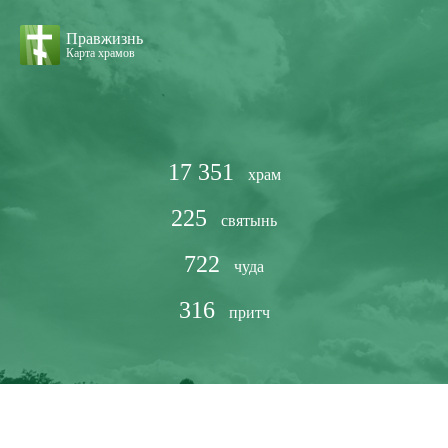
Правжизнь
Карта храмов
17 351
храм
225
святынь
722
чуда
316
притч