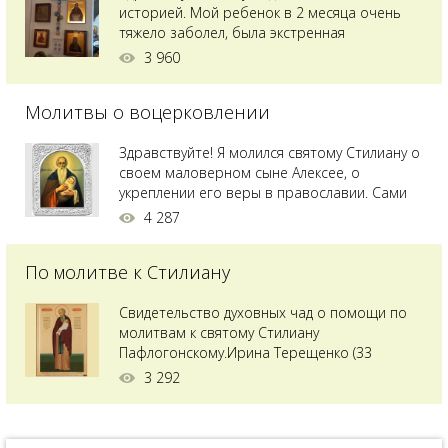
историей. Мой ребенок в 2 месяца очень
тяжело заболел, была экстренная
сложнейшая операция, состояние после
3 960
было критическим, ребенок лежал в
реанимации на ИВЛ. В церкви при больнице
Молитвы о воцерковлении
святого Владимира я увидела незнакомую
мне икону святого с младенцем на руках,
позже прочитав про него, узнала про
Здравствуйте! Я молился святому Стилиану о
Преподобного...
своем маловерном сыне Алексее, о
укреплении его веры в православии. Сами
мы с супругой воцерковлены. Через год
4 287
произошел удивительный случай - мы с
сыном попали на Святую гору Афон на ее
По молитве к Стилиану
вершину. Приложились к множеству святынь
и не только на Афоне но и в...
Свидетельство духовных чад о помощи по
молитвам к святому Стилиану
Пафлогонскому.Ирина Терещенко (33
года):Мы с мужем долгое время пытались
3 292
зачать ребенка, но ничего не получалось.
Сдавали анализы, я посетила многих врачей,
но результата не было. Более того, анализ