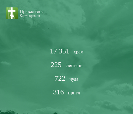
Правжизнь
Карта храмов
17 351
храм
225
святынь
722
чуда
316
притч