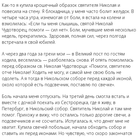
Как-то я купила крошечный образок святителя Николая и
повесила на стену. Я блокадница, у меня часто болит желудок. В
четыре часа утра, изнемогая от боли, я встала на колени и
взмолилась: «Если ты меня слышишь, святой Николай
Чудотворец, помоги — сил нет». Боли, мучившие меня несколько
недель, прекратились. Здоровая, полная сил, через полгода
встречала я свой юбилей.
А через два года за грехи мои — в Великий пост по гостям
ходила, веселилась — разболелась снова. И опять помолилась
перед образком св. Николая Чудотворца: «Помоги, святителю
отче Николае! Ходить не могу, и самой мне свою боль не
одолеть. А я тогда в Никольском соборе перед каждой иконой,
около которой есть подсвечник, поставлю по свечке».
Боль начала меня отпускать. На третий день смогла встать и
вместе с дочкой поехать из Сестрорецка, где я живу, в
Петербург, в Никольский собор. Святитель Николай и там мне
помог. Прихожу и вижу, что остались только дорогие свечи, а
подсвечников и не сосчитать. Испугалась я, что денег мне не
хватит. Купила свечей побольше, начала обходить собор и
ставить их перед иконами. Но чувствую, что скоро закончатся