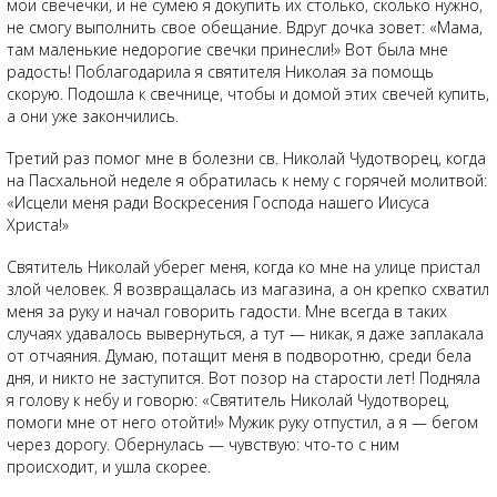
мои свечечки, и не сумею я докупить их столько, сколько нужно,
не смогу выполнить свое обещание. Вдруг дочка зовет: «Мама,
там маленькие недорогие свечки принесли!» Вот была мне
радость! Поблагодарила я святителя Николая за помощь
скорую. Подошла к свечнице, чтобы и домой этих свечей купить,
а они уже закончились.
Третий раз помог мне в болезни св. Николай Чудотворец, когда
на Пасхальной неделе я обратилась к нему с горячей молитвой:
«Исцели меня ради Воскресения Господа нашего Иисуса
Христа!»
Святитель Николай уберег меня, когда ко мне на улице пристал
злой человек. Я возвращалась из магазина, а он крепко схватил
меня за руку и начал говорить гадости. Мне всегда в таких
случаях удавалось вывернуться, а тут — никак, я даже заплакала
от отчаяния. Думаю, потащит меня в подворотню, среди бела
дня, и никто не заступится. Вот позор на старости лет! Подняла
я голову к небу и говорю: «Святитель Николай Чудотворец,
помоги мне от него отойти!» Мужик руку отпустил, а я — бегом
через дорогу. Обернулась — чувствую: что-то с ним
происходит, и ушла скорее.