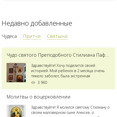
Недавно добавленные
Чудеса
Притчи
Святыни
Чудо святого Преподобного Стилиана Пафлагонского
Здравствуйте! Хочу поделится своей
историей. Мой ребенок в 2 месяца очень
тяжело заболел, была экстренная
сложнейшая операция, состояние после
3 960
было критическим, ребенок лежал в
реанимации на ИВЛ. В церкви при больнице
Молитвы о воцерковлении
святого Владимира я увидела незнакомую
мне икону святого с младенцем на руках,
позже прочитав про него, узнала про
Здравствуйте! Я молился святому Стилиану о
Преподобного...
своем маловерном сыне Алексее, о