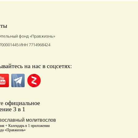
иты
ительный фонд «Правжизнь»
700001445 ИНН 7714968424
вайтесь на нас в соцсетях:
те
официальное
ние 3 в 1
вославный молитвослов
ия + Календарь в 1 приложении
нда «Правжизнь»