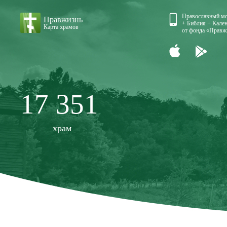
Православный м
Правжизнь
+ Библия + Кален
Карта храмов
от фонда «Правж
17 351
храм