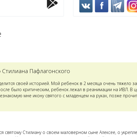
е
о Стилиана Пафлагонского
оделится своей историей. Мой ребенок в 2 месяца очень тяжело з
после было критическим, ребенок лежал в реанимации на ИВЛ. В 
езнакомую мне икону святого с младенцем на руках, позже прочит
лся святому Стилиану о своем маловерном сыне Алексее, о укрепл