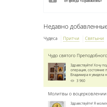
от фонда «Правжизнь»
Недавно добавленны
Чудеса
Притчи
Святыни
Чудо святого Преподобног
Здравствуйте! Хочу п
операция, состояние 
Владимира я увидела н
Преподобного...
3 960
Молитвы о воцерковлении
Здравствуйте! Я моли