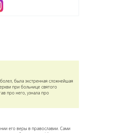
аболел, была экстренная сложнейшая
церкви при больнице святого
ав про него, узнала про
ении его веры в православии. Сами