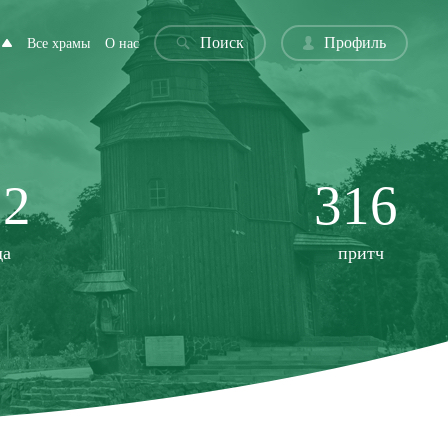
Поиск
Профиль
Все храмы
О нас
22
316
да
притч