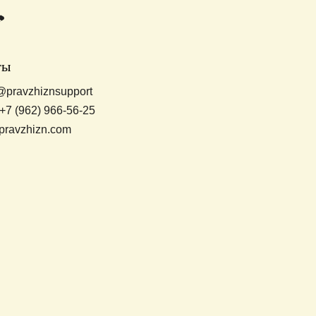
ты
@pravzhiznsupport
+7 (962) 966-56-25
pravzhizn.com