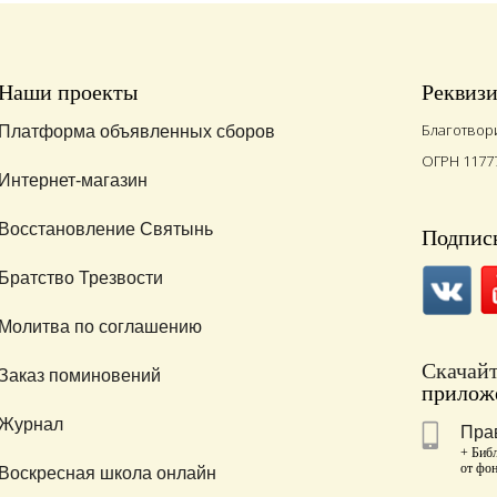
Наши проекты
Реквиз
Благотвор
Платформа объявленных сборов
ОГРН 1177
Интернет-магазин
Восстановление Святынь
Подписы
Братство Трезвости
Молитва по соглашению
Скачай
Заказ поминовений
приложе
Журнал
Пра
+ Библ
от фо
Воскресная школа онлайн