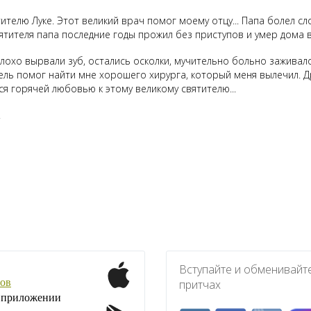
вятителю Луке. Этот великий врач помог моему отцу... Папа болел
тителя папа последние годы прожил без приступов и умер дома в
лохо вырвали зуб, остались осколки, мучительно больно заживал
ель помог найти мне хорошего хирурга, который меня вылечил. Др
ся горячей любовью к этому великому святителю...
!
Вступайте и обменивайт
ов
притчах
1 приложении