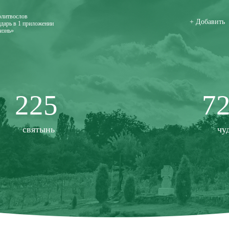
олитвослов
+ Добавить
дарь в 1 приложении
изнь»
225
7
святынь
чу