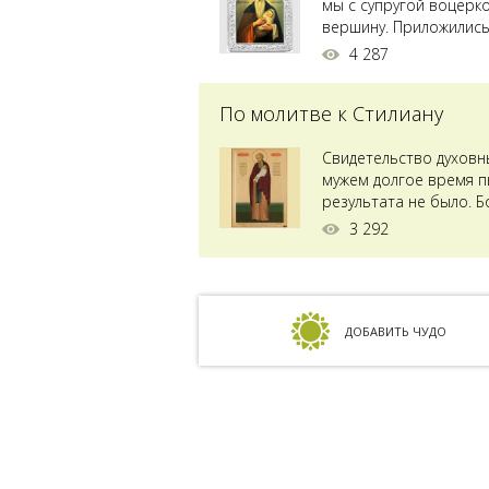
мы с супругой воцерк
вершину. Приложились 
4 287
По молитве к Стилиану
Свидетельство духовн
мужем долгое время пы
результата не было. Б
ставили...
3 292
ДОБАВИТЬ ЧУДО