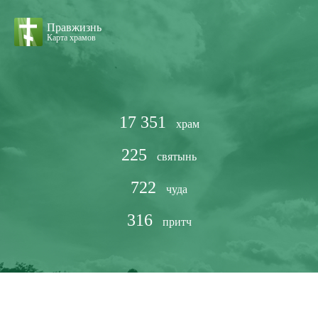
Правжизнь
Карта храмов
17 351
храм
225
святынь
722
чуда
316
притч