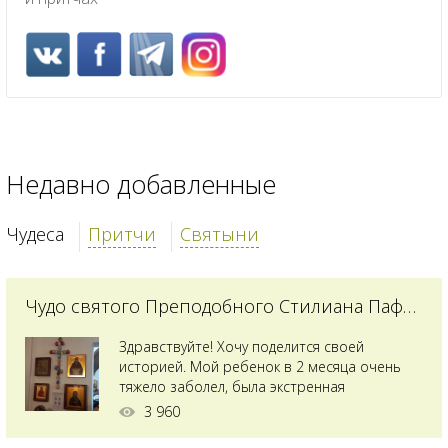
Недавно добавленные
Чудеса
Притчи
Святыни
Чудо святого Преподобного Стилиана Пафлагонского
Здравствуйте! Хочу поделится своей
историей. Мой ребенок в 2 месяца очень
тяжело заболел, была экстренная
сложнейшая операция, состояние после
3 960
было критическим, ребенок лежал в
реанимации на ИВЛ. В церкви при больнице