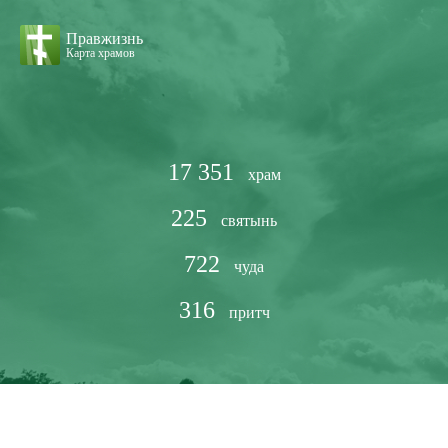
Правжизнь
Карта храмов
17 351
храм
225
святынь
722
чуда
316
притч