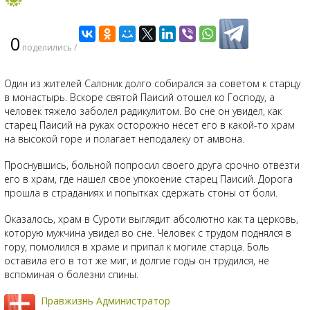
0
поделились /
Один из жителей Салоник долго собирался за советом к старцу
в монастырь. Вскоре святой Паисий отошел ко Господу, а
человек тяжело заболел радикулитом. Во сне он увидел, как
старец Паисий на руках осторожно несет его в какой-то храм
на высокой горе и полагает неподалеку от амвона.
Проснувшись, больной попросил своего друга срочно отвезти
его в храм, где нашел свое упокоение старец Паисий. Дорога
прошла в страданиях и попытках сдержать стоны от боли.
Оказалось, храм в Суроти выглядит абсолютно как та церковь,
которую мужчина увидел во сне. Человек с трудом поднялся в
гору, помолился в храме и припал к могиле старца. Боль
оставила его в тот же миг, и долгие годы он трудился, не
вспоминая о болезни спины.
Правжизнь Администратор