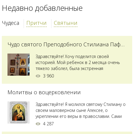
Недавно добавленные
Чудеса
Притчи
Святыни
Чудо святого Преподобного Стилиана Пафлагонского
Здравствуйте! Хочу поделится своей
историей. Мой ребенок в 2 месяца очень
тяжело заболел, была экстренная
сложнейшая операция, состояние после
3 960
было критическим, ребенок лежал в
реанимации на ИВЛ. В церкви при больнице
Молитвы о воцерковлении
святого Владимира я увидела незнакомую
мне икону святого с младенцем на руках,
позже прочитав про него, узнала про
Здравствуйте! Я молился святому Стилиану о
Преподобного...
своем маловерном сыне Алексее, о
укреплении его веры в православии. Сами
мы с супругой воцерковлены. Через год
4 287
произошел удивительный случай - мы с