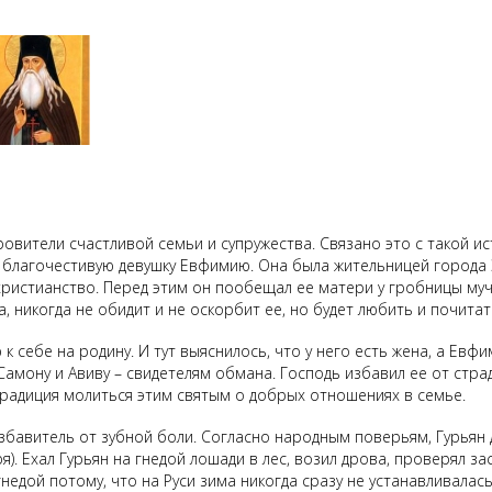
ровители счастливой семьи и супружества. Связано это с такой ис
ы благочестивую девушку Евфимию. Она была жительницей города 
ристианство. Перед этим он пообещал ее матери у гробницы муче
а, никогда не обидит и не оскорбит ее, но будет любить и почитат
 себе на родину. И тут выяснилось, что у него есть жена, а Евфи
Самону и Авиву – свидетелям обмана. Господь избавил ее от стра
традиция молиться этим святым о добрых отношениях в семье.
избавитель от зубной боли. Согласно народным поверьям, Гурьян
я). Ехал Гурьян на гнедой лошади в лес, возил дрова, проверял засе
 гнедой потому, что на Руси зима никогда сразу не устанавливалась