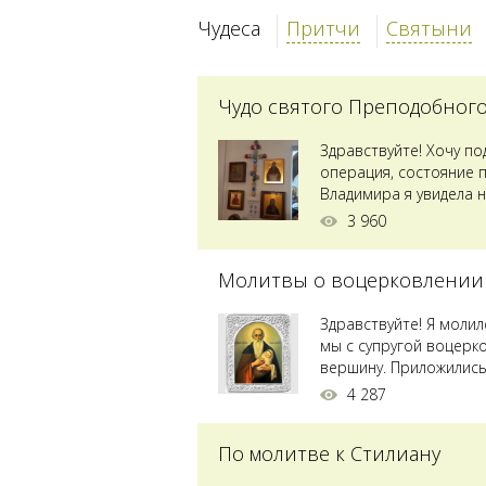
Чудеса
Притчи
Святыни
Чудо святого Преподобног
Здравствуйте! Хочу п
операция, состояние 
Владимира я увидела н
Преподобного...
3 960
Молитвы о воцерковлении
Здравствуйте! Я моли
мы с супругой воцерк
вершину. Приложились 
4 287
По молитве к Стилиану