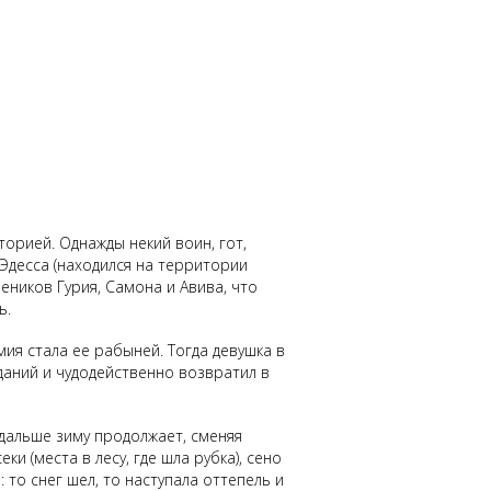
торией. Однажды некий воин, гот,
Эдесса (находился на территории
ников Гурия, Самона и Авива, что
ь.
мия стала ее рабыней. Тогда девушка в
даний и чудодейственно возвратил в
 дальше зиму продолжает, сменяя
ки (места в лесу, где шла рубка), сено
: то снег шел, то наступала оттепель и