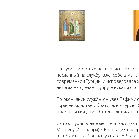
На Руси эти святые почитались как пок
посланный на службу, взял себе в жен
современной Турции) и исповедовала х
никогда не сделает супруге никакого зл
По окончании службы он увез Евфимию к
горячей молитве обратилась к Гурию, 
родительский дом. Отсюда сложилась 
Святой Гурий в народе почитался как 
Матрену (22 ноября) и Ераста (23 ноябр
в стогах и т. д. Лошадь у святого была