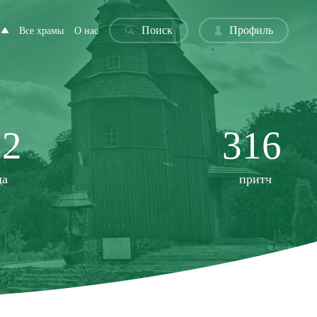
Поиск
Профиль
Все храмы
О нас
22
316
да
притч