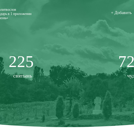
олитвослов
+ Добавить
дарь в 1 приложении
изнь»
225
7
святынь
чу