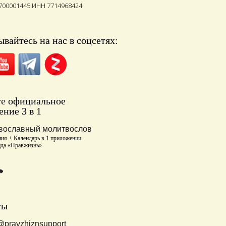
700001445 ИНН 7714968424
вайтесь на нас в соцсетях:
те
официальное
ние 3 в 1
вославный молитвослов
ия + Календарь в 1 приложении
нда «Правжизнь»
ты
@pravzhiznsupport