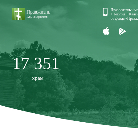
Православный м
Правжизнь
+ Библия + Кален
Карта храмов
от фонда «Правж
17 351
храм