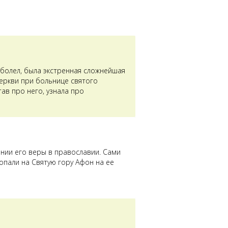
аболел, была экстренная сложнейшая
церкви при больнице святого
ав про него, узнала про
ении его веры в православии. Сами
опали на Святую гору Афон на ее