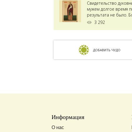
Свидетельство духовн
мужем долгое время пы
результата не было. Б
ставили...
3 292
ДОБАВИТЬ ЧУДО
Информация
О нас