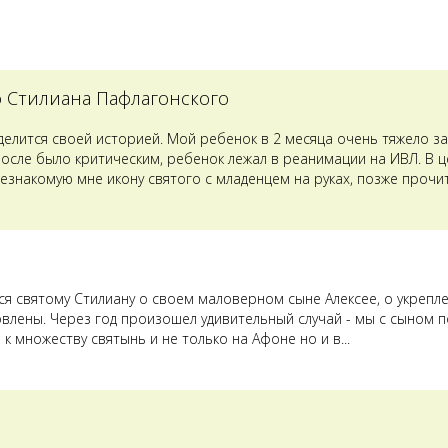
о Стилиана Пафлагонского
оделится своей историей. Мой ребенок в 2 месяца очень тяжело з
после было критическим, ребенок лежал в реанимации на ИВЛ. В 
езнакомую мне икону святого с младенцем на руках, позже прочит
лся святому Стилиану о своем маловерном сыне Алексее, о укрепл
овлены. Через год произошел удивительный случай - мы с сыном п
к множеству святынь и не только на Афоне но и в...