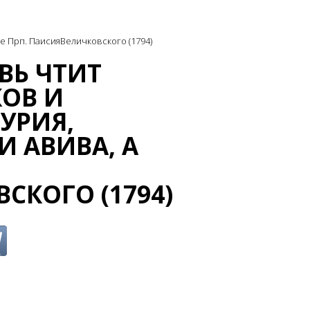
же Прп. ПаисияВеличковского (1794)
ВЬ ЧТИТ
ОВ И
УРИЯ,
 И АВИВА, А
СКОГО (1794)