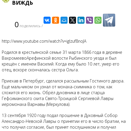
ВИЖДЬ
0
поделились /
http://www.youtube.com/watch?v=igIzuf8noJA
Родился в крестьянской семье 31 марта 1866 года в деревне
ВахромеевоАрефинской волости Рыбинского уезда и был
крещён с именем Василий. Когда ему было 10 лет, умер его
отец, вскоре скончалась сестра Ольга.
Приехав в Петербург, сделался рассыльным Гостиного двора.
Ещё мальчиком он узнал от монаха-схимника о том, как
сложится его жизнь. Обрёл духовника в лице старца
Гефсиманского скита Свято-Троицкой Сергиевой Лавры
иеромонаха Варнавы (Меркулова).
13 сентября 1920 году подал прошение в Духовный Собор
Александро-Невской Лавры о принятии его в число братии, на
что получил согласие, был принят послушником и получил