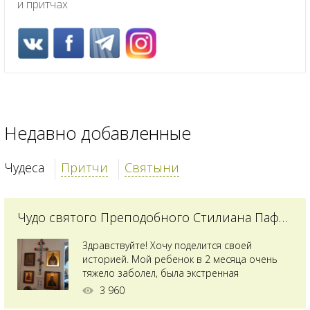
и притчах
Недавно добавленные
Чудеса
Притчи
Святыни
Чудо святого Преподобного Стилиана Пафлагонского
Здравствуйте! Хочу поделится своей
историей. Мой ребенок в 2 месяца очень
тяжело заболел, была экстренная
сложнейшая операция, состояние после
3 960
было критическим, ребенок лежал в