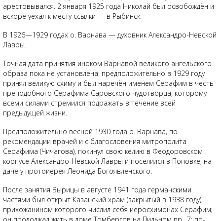
арестовывался. 2 января 1925 года Николай был освобождён и
вскоре уехал к месту ссылки — в Рыбинск.
В 1926—1929 годах о. Варнава — духовник Александро-Невской
Лавры.
Точная дата принятия иноком Варнавой великого ангельского
образа пока не установлена: предположительно в 1929 году
принял великую схиму и был наречён именем Серафим в честь
преподобного Серафима Саровского чудотворца, которому
всеми силами стремился подражать в течение всей
предыдущей жизни.
Предположительно весной 1930 года о. Варнава, по
рекомендации врачей и с благословения митрополита
Серафима (Чичагова), покинул свою келию в Феодоровском
корпусе Александро-Невской Лавры и поселился в Поповке, на
даче у протоиерея Леонида Богоявленского.
После занятия Вырицы в августе 1941 года германскими
частями был открыт Казанский храм (закрытый в 1938 году),
прихожанином которого числил себя иеросхимонах Серафим;
он продолжал жить в доме Томбергов на Пильном пр., 7; по-