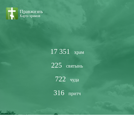
Правжизнь
Карта храмов
17 351
храм
225
святынь
722
чуда
316
притч