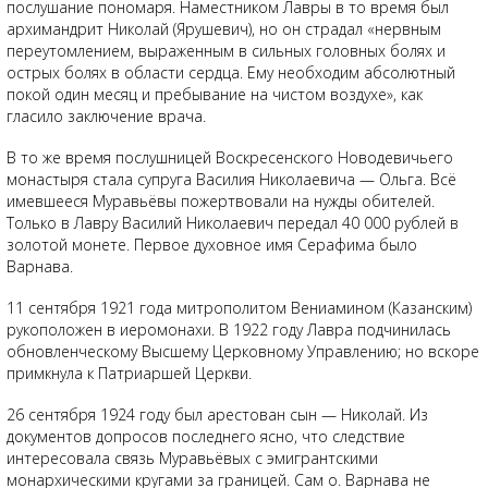
послушание пономаря. Наместником Лавры в то время был
архимандрит Николай (Ярушевич), но он страдал «нервным
переутомлением, выраженным в сильных головных болях и
острых болях в области сердца. Ему необходим абсолютный
покой один месяц и пребывание на чистом воздухе», как
гласило заключение врача.
В то же время послушницей Воскресенского Новодевичьего
монастыря стала супруга Василия Николаевича — Ольга. Всё
имевшееся Муравьёвы пожертвовали на нужды обителей.
Только в Лавру Василий Николаевич передал 40 000 рублей в
золотой монете. Первое духовное имя Серафима было
Варнава.
11 сентября 1921 года митрополитом Вениамином (Казанским)
рукоположен в иеромонахи. В 1922 году Лавра подчинилась
обновленческому Высшему Церковному Управлению; но вскоре
примкнула к Патриаршей Церкви.
26 сентября 1924 году был арестован сын — Николай. Из
документов допросов последнего ясно, что следствие
интересовала связь Муравьёвых с эмигрантскими
монархическими кругами за границей. Сам о. Варнава не