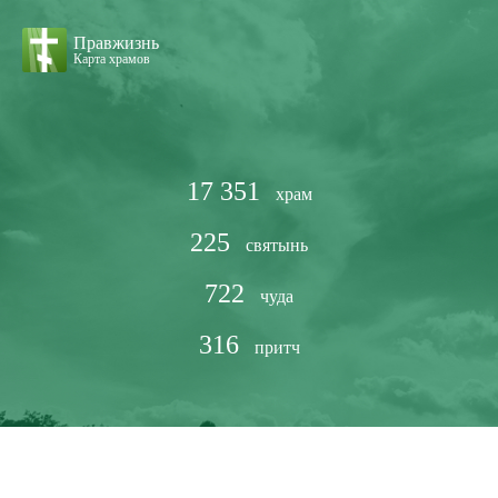
Правжизнь
Карта храмов
17 351
храм
225
святынь
722
чуда
316
притч