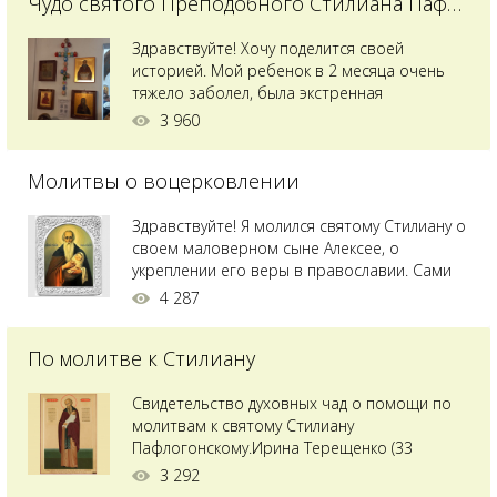
Чудо святого Преподобного Стилиана Пафлагонского
Здравствуйте! Хочу поделится своей
историей. Мой ребенок в 2 месяца очень
тяжело заболел, была экстренная
сложнейшая операция, состояние после
3 960
было критическим, ребенок лежал в
реанимации на ИВЛ. В церкви при больнице
Молитвы о воцерковлении
святого Владимира я увидела незнакомую
мне икону святого с младенцем на руках,
позже прочитав про него, узнала про
Здравствуйте! Я молился святому Стилиану о
Преподобного...
своем маловерном сыне Алексее, о
укреплении его веры в православии. Сами
мы с супругой воцерковлены. Через год
4 287
произошел удивительный случай - мы с
сыном попали на Святую гору Афон на ее
По молитве к Стилиану
вершину. Приложились к множеству святынь
и не только на Афоне но и в...
Свидетельство духовных чад о помощи по
молитвам к святому Стилиану
Пафлогонскому.Ирина Терещенко (33
года):Мы с мужем долгое время пытались
3 292
зачать ребенка, но ничего не получалось.