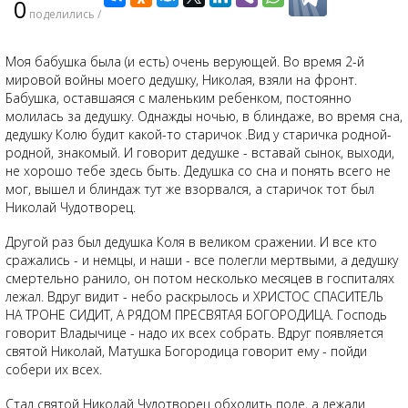
0
поделились /
Моя бабушка была (и есть) очень верующей. Во время 2-й
мировой войны моего дедушку, Николая, взяли на фронт.
Бабушка, оставшаяся с маленьким ребенком, постоянно
молилась за дедушку. Однажды ночью, в блиндаже, во время сна,
дедушку Колю будит какой-то старичок .Вид у старичка родной-
родной, знакомый. И говорит дедушке - вставай сынок, выходи,
не хорошо тебе здесь быть. Дедушка со сна и понять всего не
мог, вышел и блиндаж тут же взорвался, а старичок тот был
Николай Чудотворец.
Другой раз был дедушка Коля в великом сражении. И все кто
сражались - и немцы, и наши - все полегли мертвыми, а дедушку
смертельно ранило, он потом несколько месяцев в госпиталях
лежал. Вдруг видит - небо раскрылось и ХРИСТОС СПАСИТЕЛЬ
НА ТРОНЕ СИДИТ, А РЯДОМ ПРЕСВЯТАЯ БОГОРОДИЦА. Господь
говорит Владычице - надо их всех собрать. Вдруг появляется
святой Николай, Матушка Богородица говорит ему - пойди
собери их всех.
Стал святой Николай Чудотворец обходить поле, а лежали