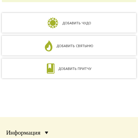
Сдавали анализы, я посетила многих врачей,
но результата не было. Более того, анализ
на совместимость показал, что мы с мужем
несовместимы. Кроме того, мне ставили...
ДОБАВИТЬ ЧУДО
ДОБАВИТЬ СВЯТЫНЮ
ДОБАВИТЬ ПРИТЧУ
Информация