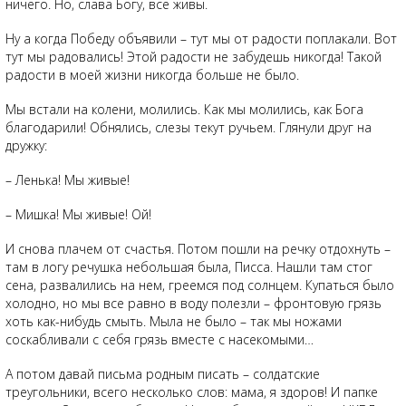
ничего. Но, слава Богу, все живы.
Ну а когда Победу объявили – тут мы от радости поплакали. Вот
тут мы радовались! Этой радости не забудешь никогда! Такой
радости в моей жизни никогда больше не было.
Мы встали на колени, молились. Как мы молились, как Бога
благодарили! Обнялись, слезы текут ручьем. Глянули друг на
дружку:
– Ленька! Мы живые!
– Мишка! Мы живые! Ой!
И снова плачем от счастья. Потом пошли на речку отдохнуть –
там в логу речушка небольшая была, Писса. Нашли там стог
сена, развалились на нем, греемся под солнцем. Купаться было
холодно, но мы все равно в воду полезли – фронтовую грязь
хоть как-нибудь смыть. Мыла не было – так мы ножами
соскабливали с себя грязь вместе с насекомыми…
А потом давай письма родным писать – солдатские
треугольники, всего несколько слов: мама, я здоров! И папке