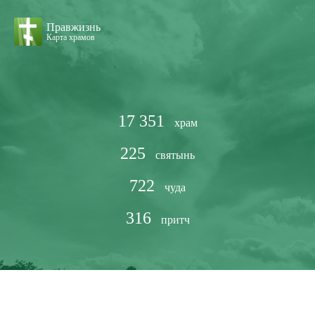
Правжизнь
Карта храмов
17 351
храм
225
святынь
722
чуда
316
притч