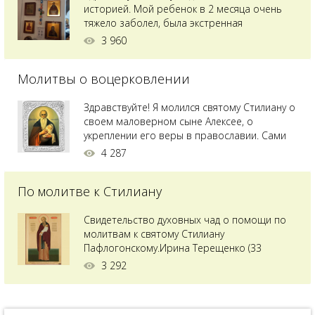
историей. Мой ребенок в 2 месяца очень
тяжело заболел, была экстренная
сложнейшая операция, состояние после
3 960
было критическим, ребенок лежал в
реанимации на ИВЛ. В церкви при больнице
Молитвы о воцерковлении
святого Владимира я увидела незнакомую
мне икону святого с младенцем на руках,
позже прочитав про него, узнала про
Здравствуйте! Я молился святому Стилиану о
Преподобного...
своем маловерном сыне Алексее, о
укреплении его веры в православии. Сами
мы с супругой воцерковлены. Через год
4 287
произошел удивительный случай - мы с
сыном попали на Святую гору Афон на ее
По молитве к Стилиану
вершину. Приложились к множеству святынь
и не только на Афоне но и в...
Свидетельство духовных чад о помощи по
молитвам к святому Стилиану
Пафлогонскому.Ирина Терещенко (33
года):Мы с мужем долгое время пытались
3 292
зачать ребенка, но ничего не получалось.
Сдавали анализы, я посетила многих врачей,
но результата не было. Более того, анализ