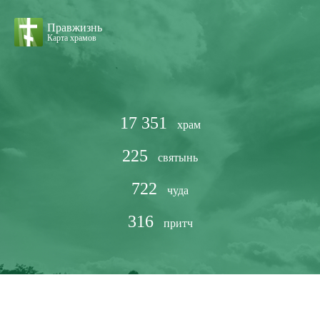
Правжизнь
Карта храмов
17 351
храм
225
святынь
722
чуда
316
притч