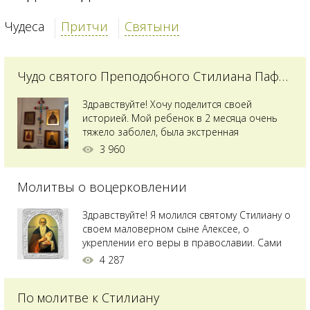
Чудеса
Притчи
Святыни
Чудо святого Преподобного Стилиана Пафлагонского
Здравствуйте! Хочу поделится своей
историей. Мой ребенок в 2 месяца очень
тяжело заболел, была экстренная
сложнейшая операция, состояние после
3 960
было критическим, ребенок лежал в
реанимации на ИВЛ. В церкви при больнице
Молитвы о воцерковлении
святого Владимира я увидела незнакомую
мне икону святого с младенцем на руках,
позже прочитав про него, узнала про
Здравствуйте! Я молился святому Стилиану о
Преподобного...
своем маловерном сыне Алексее, о
укреплении его веры в православии. Сами
мы с супругой воцерковлены. Через год
4 287
произошел удивительный случай - мы с
сыном попали на Святую гору Афон на ее
По молитве к Стилиану
вершину. Приложились к множеству святынь