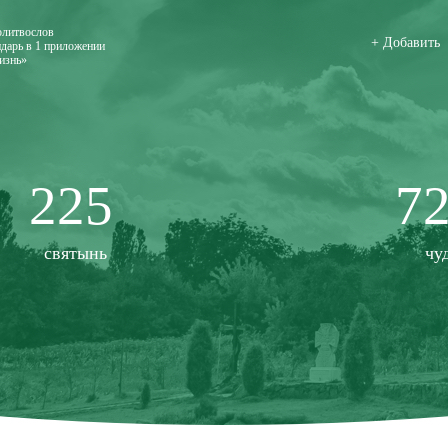
олитвослов
+ Добавить
дарь в 1 приложении
изнь»
225
7
святынь
чу