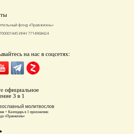
иты
ительный фонд «Правжизнь»
700001445 ИНН 7714968424
вайтесь на нас в соцсетях:
те
официальное
ние 3 в 1
вославный молитвослов
ия + Календарь в 1 приложении
нда «Правжизнь»