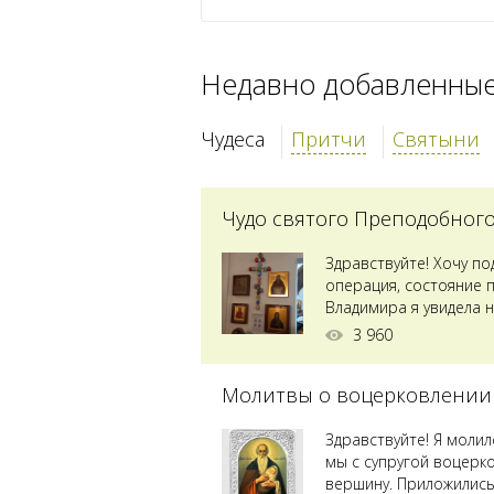
Недавно добавленны
Чудеса
Притчи
Святыни
Чудо святого Преподобног
Здравствуйте! Хочу п
операция, состояние 
Владимира я увидела н
Преподобного...
3 960
Молитвы о воцерковлении
Здравствуйте! Я моли
мы с супругой воцерк
вершину. Приложились 