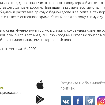
 их свечи, давно закончился перерыв в кондитерской лавке, а я в
 ставшего для меня дорогим. Вытащив из кармана всю мелочь, я п
ыбнулась и рассказала притчу о бедной вдове и ее лепте. С тех п
ь стены величественного храма. Каждый раз я подхожу к нему с ду
его сына. Именно ему я горячо молился о сохранении жизни не 
ной, если бы тем летним днем Божий угодник Никола не привел ме
й тайны мироздания, имя которой — Истина.
 свт. Николая. М., 2000
Вступайте и обменивайт
ов
притчах
1 приложении