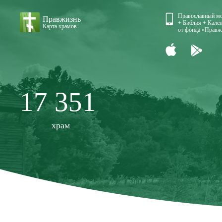
Православный м
Правжизнь
+ Библия + Кален
Карта храмов
от фонда «Правж
17 351
храм