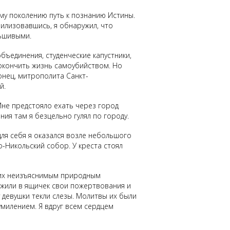
ему поколению путь к познанию Истины.
илизовавшись, я обнаружил, что
льшивыми.
ъединения, студенческие капустники,
покончить жизнь самоубийством. Но
онец, митрополита Санкт-
й.
 Мне предстояло ехать через город
ия там я безцельно гулял по городу.
для себя я оказался возле небольшого
о-Никольский собор. У креста стоял
ющих неизъяснимым природным
ожили в ящичек свои пожертвования и
 девушки текли слезы. Молитвы их были
умилением. Я вдруг всем сердцем