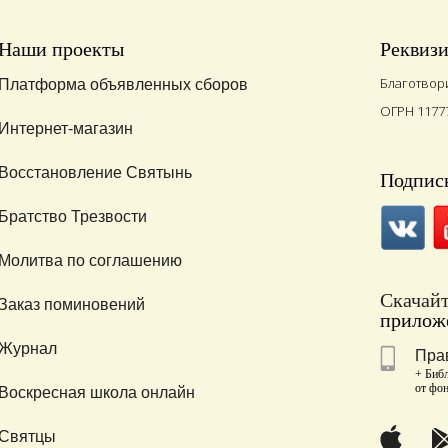
Наши проекты
Реквиз
Благотвор
Платформа объявленных сборов
ОГРН 1177
Интернет-магазин
Восстановление Святынь
Подписы
Братство Трезвости
Молитва по соглашению
Скачай
Заказ поминовений
приложе
Журнал
Пра
+ Библ
от фо
Воскресная школа онлайн
Святцы