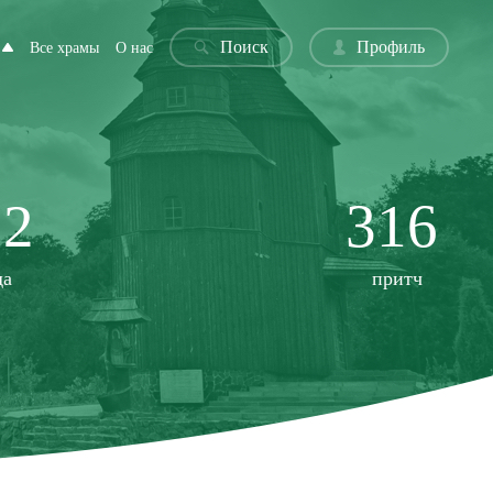
Поиск
Профиль
Все храмы
О нас
22
316
да
притч