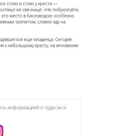
се стоял и стоял у креста —
ротянул ее свечнице: «Не побрезгуйте,
ор это место в Кисловодске особенно
шевным трепетом, словно иду на
родившегося еще младенца. Сегодня
ня к небольшому кресту, на мгновение
есь информацией о чудесах и