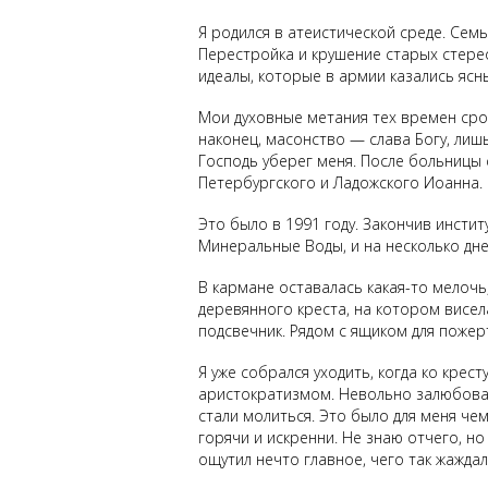
Я родился в атеистической среде. Сем
Перестройка и крушение старых стере
идеалы, которые в армии казались яс
Мои духовные метания тех времен сро
наконец, масонство — слава Богу, лиш
Господь уберег меня. После больницы 
Петербургского и Ладожского Иоанна.
Это было в 1991 году. Закончив инсти
Минеральные Воды, и на несколько дне
В кармане оставалась какая-то мелочь
деревянного креста, на котором висел
подсвечник. Рядом с ящиком для пожер
Я уже собрался уходить, когда ко кр
аристократизмом. Невольно залюбовавш
стали молиться. Это было для меня че
горячи и искренни. Не знаю отчего, н
ощутил нечто главное, чего так жажда