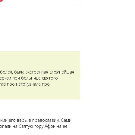
аболел, была экстренная сложнейшая
церкви при больнице святого
ав про него, узнала про
ении его веры в православии. Сами
опали на Святую гору Афон на ее