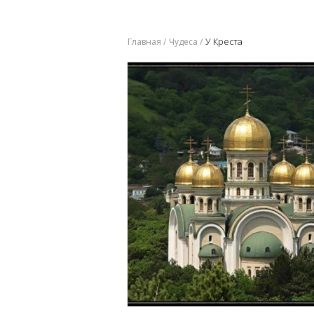
​У Креста
Главная
Чудеса