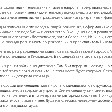
ья, школа, книги, телевидение и газеты напрочь перекрывали наш
отипов привели меня к мучительному поиску смысла жизни. Демоб
ными и неизменными, на «гражданке» оказались призрачными, фа
дни поискам многих молодых людей: рок-музыка, неформальные об
ь жалкое его подобие — и сектантство. В конце концов, я решил 
стал много читать Достоевского, затем Соловьева, Ильина и, нак
 Но главную роль в моем воцерковлении сыграл святитель Никола
тут, я по распределению направлялся в далекий таежный городок.
й я остановился в Кисловодске. В последний день своего пребыван
, и я решил зайти в кондитерскую. Там был перерыв. Неожиданно 
а табличка с пояснением, что на этом месте будет сооружен Свят
твований дежурила свечница.
есту подошли две женщины, мать и дочь, отличавшиеся от окружа
ись ими, я задержался у креста. Они не спеша купили свечи, вл
м-то непонятным, и в то же время неповторимо красивым. По лицу
о захотелось плакать и мне. Душа наполнилась неведомым доселе 
ла моя мятущаяся душа.