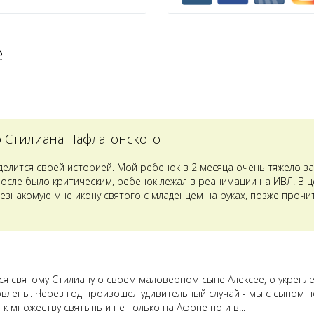
е
о Стилиана Пафлагонского
оделится своей историей. Мой ребенок в 2 месяца очень тяжело з
после было критическим, ребенок лежал в реанимации на ИВЛ. В 
езнакомую мне икону святого с младенцем на руках, позже прочит
лся святому Стилиану о своем маловерном сыне Алексее, о укрепл
овлены. Через год произошел удивительный случай - мы с сыном п
к множеству святынь и не только на Афоне но и в...