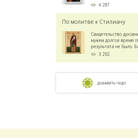
4 287
По молитве к Стилиану
Свидетельство духовн
мужем долгое время пы
результата не было. Б
ставили...
3 292
ДОБАВИТЬ ЧУДО