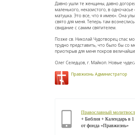
Давно ушли те женщины, давно догорели
маленького, неказистого, в одночасье
матушка. Это все, что я имею». Она ул
свято для меня. Теперь там вознеслис
свидание с самим святителем.
Позже св. Николай Чудотворец спас мо
трудно представить, что было бы со м
приоткрыв для меня покров величайше
Олег Селедцов, г. Майкоп. Новые чудеса
Правжизнь Администратор
Православный молитвосл
+ Библия + Календарь в 
от фонда «Правжизнь»