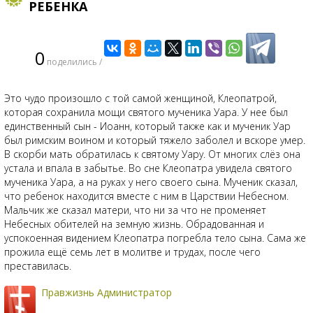
РЕБЕНКА
0
поделились /
Это чудо произошло с той самой женщиной, Клеопатрой,
которая сохранила мощи святого мученика Уара. У нее был
единственный сын - Иоанн, который также как и мученик Уар
был римским воином и который тяжело заболел и вскоре умер.
В скорби мать обратилась к святому Уару. От многих слёз она
устала и впала в забытье. Во сне Клеопатра увидела святого
мученика Уара, а на руках у него своего сына. Мученик сказал,
что ребенок находится вместе с ним в Царствии Небесном.
Мальчик же сказал матери, что ни за что не променяет
Небесных обителей на земную жизнь. Обрадованная и
успокоенная видением Клеопатра погребла тело сына. Сама же
прожила ещё семь лет в молитве и трудах, после чего
преставилась.
Правжизнь Администратор