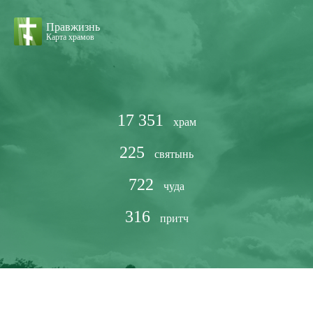
Правжизнь
Карта храмов
17 351
храм
225
святынь
722
чуда
316
притч