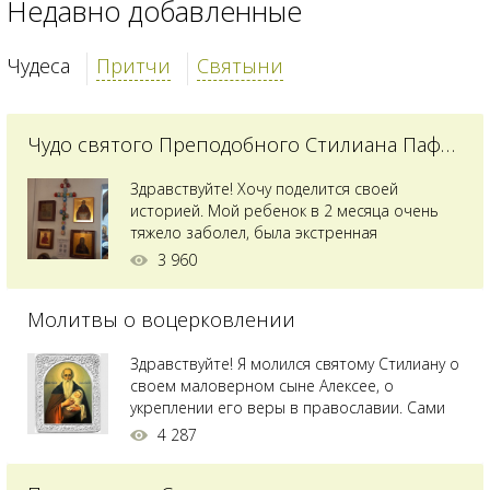
Недавно добавленные
Чудеса
Притчи
Святыни
Чудо святого Преподобного Стилиана Пафлагонского
Здравствуйте! Хочу поделится своей
историей. Мой ребенок в 2 месяца очень
тяжело заболел, была экстренная
сложнейшая операция, состояние после
3 960
было критическим, ребенок лежал в
реанимации на ИВЛ. В церкви при больнице
Молитвы о воцерковлении
святого Владимира я увидела незнакомую
мне икону святого с младенцем на руках,
позже прочитав про него, узнала про
Здравствуйте! Я молился святому Стилиану о
Преподобного...
своем маловерном сыне Алексее, о
укреплении его веры в православии. Сами
мы с супругой воцерковлены. Через год
4 287
произошел удивительный случай - мы с
сыном попали на Святую гору Афон на ее