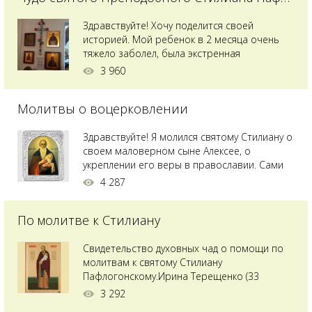
Здравствуйте! Хочу поделится своей
историей. Мой ребенок в 2 месяца очень
тяжело заболел, была экстренная
сложнейшая операция, состояние после
3 960
было критическим, ребенок лежал в
реанимации на ИВЛ. В церкви при больнице
Молитвы о воцерковлении
святого Владимира я увидела незнакомую
мне икону святого с младенцем на руках,
позже прочитав про него, узнала про
Здравствуйте! Я молился святому Стилиану о
Преподобного...
своем маловерном сыне Алексее, о
укреплении его веры в православии. Сами
мы с супругой воцерковлены. Через год
4 287
произошел удивительный случай - мы с
сыном попали на Святую гору Афон на ее
По молитве к Стилиану
вершину. Приложились к множеству святынь
и не только на Афоне но и в...
Свидетельство духовных чад о помощи по
молитвам к святому Стилиану
Пафлогонскому.Ирина Терещенко (33
года):Мы с мужем долгое время пытались
3 292
зачать ребенка, но ничего не получалось.