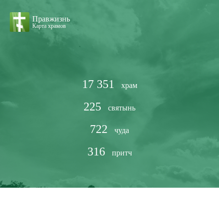
Правжизнь
Карта храмов
17 351
храм
225
святынь
722
чуда
316
притч