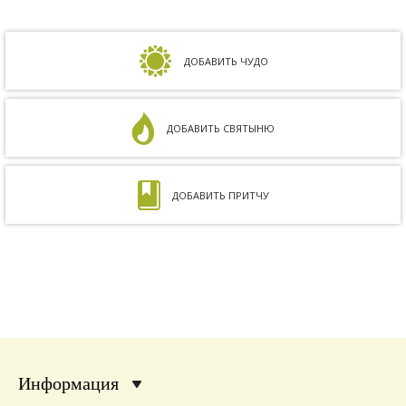
Сдавали анализы, я посетила многих врачей,
но результата не было. Более того, анализ
на совместимость показал, что мы с мужем
несовместимы. Кроме того, мне ставили...
ДОБАВИТЬ ЧУДО
ДОБАВИТЬ СВЯТЫНЮ
ДОБАВИТЬ ПРИТЧУ
Информация