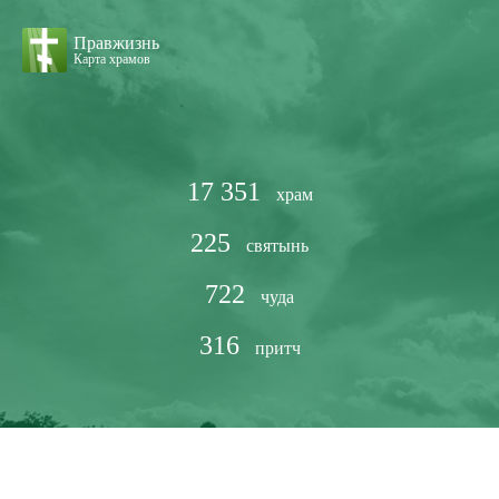
Правжизнь
Карта храмов
17 351
храм
225
святынь
722
чуда
316
притч