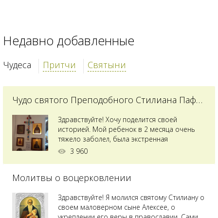
Недавно добавленные
Чудеса
Притчи
Святыни
Чудо святого Преподобного Стилиана Пафлагонского
Здравствуйте! Хочу поделится своей
историей. Мой ребенок в 2 месяца очень
тяжело заболел, была экстренная
сложнейшая операция, состояние после
3 960
было критическим, ребенок лежал в
реанимации на ИВЛ. В церкви при больнице
Молитвы о воцерковлении
святого Владимира я увидела незнакомую
мне икону святого с младенцем на руках,
позже прочитав про него, узнала про
Здравствуйте! Я молился святому Стилиану о
Преподобного...
своем маловерном сыне Алексее, о
укреплении его веры в православии. Сами