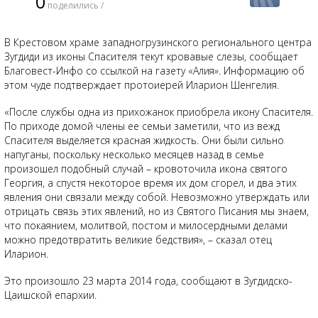
0
поделились /
В Крестовом храме западногрузинского регионального центра
Зугдиди из иконы Спасителя текут кровавые слезы, сообщает
Благовест-Инфо со ссылкой на газету «Алия». Информацию об
этом чуде подтверждает протоиерей Иларион Шенгелия.
«После службы одна из прихожанок приобрела икону Спасителя.
По приходе домой члены ее семьи заметили, что из вежд
Спасителя выделяется красная жидкость. Они были сильно
напуганы, поскольку несколько месяцев назад в семье
произошел подобный случай – кровоточила икона святого
Георгия, а спустя некоторое время их дом сгорел, и два этих
явления они связали между собой. Невозможно утверждать или
отрицать связь этих явлений, но из Святого Писания мы знаем,
что покаянием, молитвой, постом и милосердными делами
можно предотвратить великие бедствия», – сказал отец
Иларион.
Это произошло 23 марта 2014 года, сообщают в Зугдидско-
Цаишской епархии.