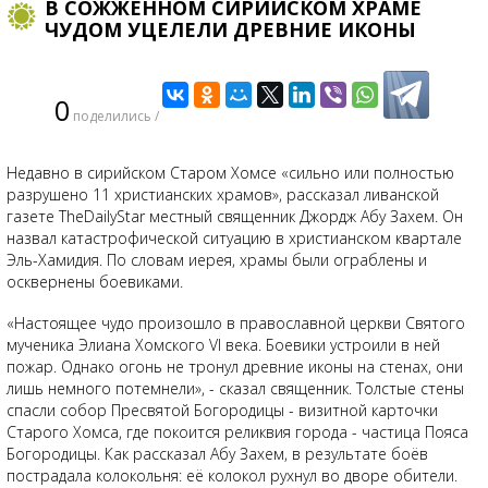
В СОЖЖЕННОМ СИРИЙСКОМ ХРАМЕ
ЧУДОМ УЦЕЛЕЛИ ДРЕВНИЕ ИКОНЫ
0
поделились /
Недавно в сирийском Старом Хомсе «сильно или полностью
разрушено 11 христианских храмов», рассказал ливанской
газете TheDailyStar местный священник Джордж Абу Захем. Он
назвал катастрофической ситуацию в христианском квартале
Эль-Хамидия. По словам иерея, храмы были ограблены и
осквернены боевиками.
«Настоящее чудо произошло в православной церкви Святого
мученика Элиана Хомского VI века. Боевики устроили в ней
пожар. Однако огонь не тронул древние иконы на стенах, они
лишь немного потемнели», - сказал священник. Толстые стены
спасли собор Пресвятой Богородицы - визитной карточки
Старого Хомса, где покоится реликвия города - частица Пояса
Богородицы. Как рассказал Абу Захем, в результате боёв
пострадала колокольня: её колокол рухнул во дворе обители.