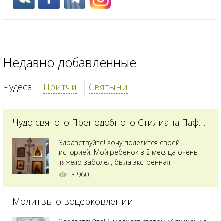
Недавно добавленные
Чудеса
Притчи
Святыни
Чудо святого Преподобного Стилиана Пафлагонского
Здравствуйте! Хочу поделится своей
историей. Мой ребенок в 2 месяца очень
тяжело заболел, была экстренная
сложнейшая операция, состояние после
3 960
было критическим, ребенок лежал в
реанимации на ИВЛ. В церкви при больнице
Молитвы о воцерковлении
святого Владимира я увидела незнакомую
мне икону святого с младенцем на руках,