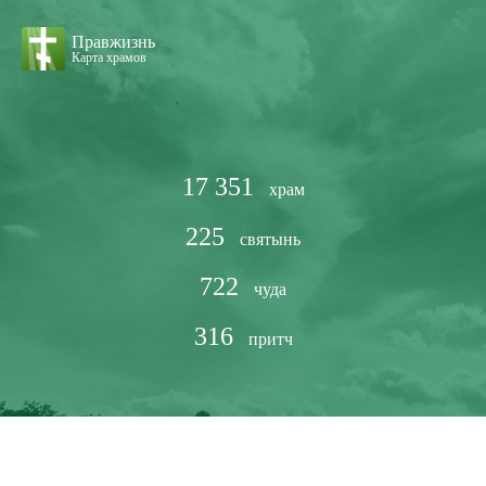
Правжизнь
Карта храмов
17 351
храм
225
святынь
722
чуда
316
притч