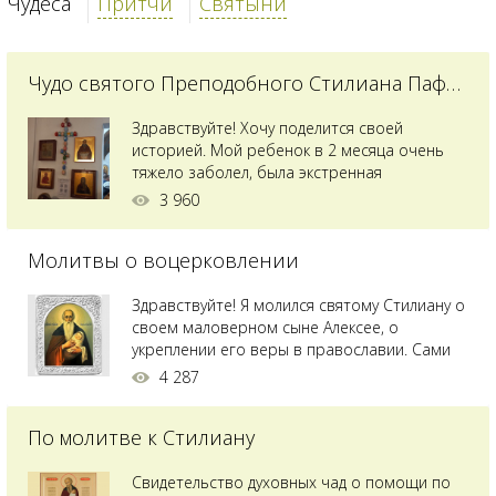
Чудеса
Притчи
Святыни
Чудо святого Преподобного Стилиана Пафлагонского
Здравствуйте! Хочу поделится своей
историей. Мой ребенок в 2 месяца очень
тяжело заболел, была экстренная
сложнейшая операция, состояние после
3 960
было критическим, ребенок лежал в
реанимации на ИВЛ. В церкви при больнице
Молитвы о воцерковлении
святого Владимира я увидела незнакомую
мне икону святого с младенцем на руках,
позже прочитав про него, узнала про
Здравствуйте! Я молился святому Стилиану о
Преподобного...
своем маловерном сыне Алексее, о
укреплении его веры в православии. Сами
мы с супругой воцерковлены. Через год
4 287
произошел удивительный случай - мы с
сыном попали на Святую гору Афон на ее
По молитве к Стилиану
вершину. Приложились к множеству святынь
и не только на Афоне но и в...
Свидетельство духовных чад о помощи по