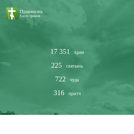
Правжизнь
Карта храмов
17 351
храм
225
святынь
722
чуда
316
притч