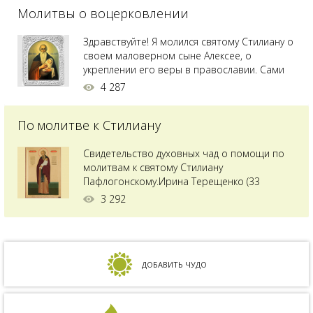
Молитвы о воцерковлении
святого Владимира я увидела незнакомую
мне икону святого с младенцем на руках,
позже прочитав про него, узнала про
Здравствуйте! Я молился святому Стилиану о
Преподобного...
своем маловерном сыне Алексее, о
укреплении его веры в православии. Сами
мы с супругой воцерковлены. Через год
4 287
произошел удивительный случай - мы с
сыном попали на Святую гору Афон на ее
По молитве к Стилиану
вершину. Приложились к множеству святынь
и не только на Афоне но и в...
Свидетельство духовных чад о помощи по
молитвам к святому Стилиану
Пафлогонскому.Ирина Терещенко (33
года):Мы с мужем долгое время пытались
3 292
зачать ребенка, но ничего не получалось.
Сдавали анализы, я посетила многих врачей,
но результата не было. Более того, анализ
на совместимость показал, что мы с мужем
несовместимы. Кроме того, мне ставили...
ДОБАВИТЬ ЧУДО