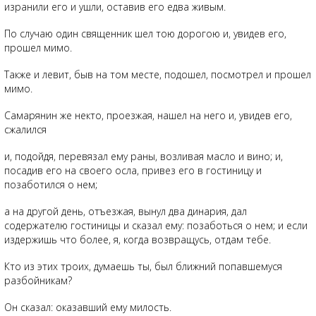
изранили его и ушли, оставив его едва живым.
По случаю один священник шел тою дорогою и, увидев его,
прошел мимо.
Также и левит, быв на том месте, подошел, посмотрел и прошел
мимо.
Самарянин же некто, проезжая, нашел на него и, увидев его,
сжалился
и, подойдя, перевязал ему раны, возливая масло и вино; и,
посадив его на своего осла, привез его в гостиницу и
позаботился о нем;
а на другой день, отъезжая, вынул два динария, дал
содержателю гостиницы и сказал ему: позаботься о нем; и если
издержишь что более, я, когда возвращусь, отдам тебе.
Кто из этих троих, думаешь ты, был ближний попавшемуся
разбойникам?
Он сказал: оказавший ему милость.