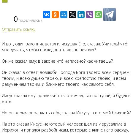
0
поделились /
Отправить ссылку
И вот, один законник встал и, искушая Его, сказал: Учитель! что́
мне делать, чтобы наследовать жизнь вечную?
Он же сказал ему: в законе что́ написано? ка́к читаешь?
Он сказал в ответ: возлюби Господа Бога твоего всем сердцем
твоим, и всею душею твоею, и всею крепостию твоею, и всем
разумением твоим, и ближнего твоего, как самого себя.
Иисус сказал ему: правильно ты отвечал; так поступай, и будешь
жить.
Но он, желая оправдать себя, сказал Иисусу: а кто мой ближний?
На это сказал Иисус: некоторый человек шел из Иерусалима в
Иерихон и попался разбойникам, которые сняли с него одежду,