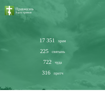
Правжизнь
Карта храмов
17 351
храм
225
святынь
722
чуда
316
притч