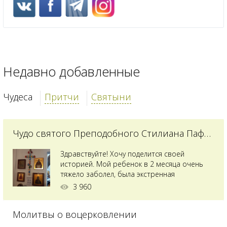
Недавно добавленные
Чудеса
Притчи
Святыни
Чудо святого Преподобного Стилиана Пафлагонского
Здравствуйте! Хочу поделится своей
историей. Мой ребенок в 2 месяца очень
тяжело заболел, была экстренная
сложнейшая операция, состояние после
3 960
было критическим, ребенок лежал в
реанимации на ИВЛ. В церкви при больнице
Молитвы о воцерковлении
святого Владимира я увидела незнакомую
мне икону святого с младенцем на руках,