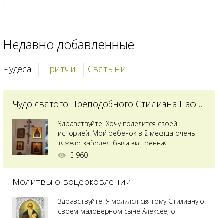
Недавно добавленные
Чудеса
Притчи
Святыни
Чудо святого Преподобного Стилиана Пафлагонского
Здравствуйте! Хочу поделится своей
историей. Мой ребенок в 2 месяца очень
тяжело заболел, была экстренная
сложнейшая операция, состояние после
3 960
было критическим, ребенок лежал в
реанимации на ИВЛ. В церкви при больнице
Молитвы о воцерковлении
святого Владимира я увидела незнакомую
мне икону святого с младенцем на руках,
позже прочитав про него, узнала про
Здравствуйте! Я молился святому Стилиану о
Преподобного...
своем маловерном сыне Алексее, о