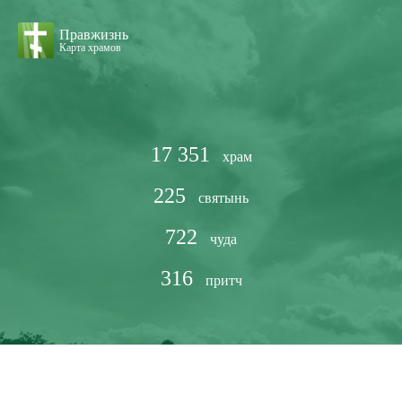
Правжизнь
Карта храмов
17 351
храм
225
святынь
722
чуда
316
притч