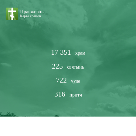
Правжизнь
Карта храмов
17 351
храм
225
святынь
722
чуда
316
притч