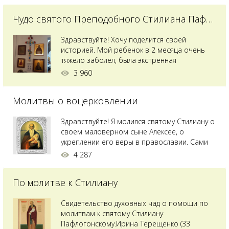
Чудо святого Преподобного Стилиана Пафлагонского
Здравствуйте! Хочу поделится своей
историей. Мой ребенок в 2 месяца очень
тяжело заболел, была экстренная
сложнейшая операция, состояние после
3 960
было критическим, ребенок лежал в
реанимации на ИВЛ. В церкви при больнице
Молитвы о воцерковлении
святого Владимира я увидела незнакомую
мне икону святого с младенцем на руках,
позже прочитав про него, узнала про
Здравствуйте! Я молился святому Стилиану о
Преподобного...
своем маловерном сыне Алексее, о
укреплении его веры в православии. Сами
мы с супругой воцерковлены. Через год
4 287
произошел удивительный случай - мы с
сыном попали на Святую гору Афон на ее
По молитве к Стилиану
вершину. Приложились к множеству святынь
и не только на Афоне но и в...
Свидетельство духовных чад о помощи по
молитвам к святому Стилиану
Пафлогонскому.Ирина Терещенко (33