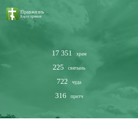
Правжизнь
Карта храмов
17 351
храм
225
святынь
722
чуда
316
притч