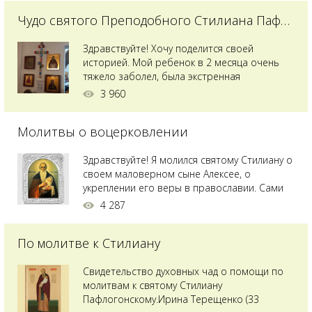
Чудо святого Преподобного Стилиана Пафлагонского
Здравствуйте! Хочу поделится своей
историей. Мой ребенок в 2 месяца очень
тяжело заболел, была экстренная
сложнейшая операция, состояние после
3 960
было критическим, ребенок лежал в
реанимации на ИВЛ. В церкви при больнице
Молитвы о воцерковлении
святого Владимира я увидела незнакомую
мне икону святого с младенцем на руках,
позже прочитав про него, узнала про
Здравствуйте! Я молился святому Стилиану о
Преподобного...
своем маловерном сыне Алексее, о
укреплении его веры в православии. Сами
мы с супругой воцерковлены. Через год
4 287
произошел удивительный случай - мы с
сыном попали на Святую гору Афон на ее
По молитве к Стилиану
вершину. Приложились к множеству святынь
и не только на Афоне но и в...
Свидетельство духовных чад о помощи по
молитвам к святому Стилиану
Пафлогонскому.Ирина Терещенко (33