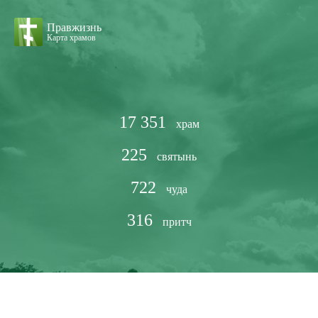
Правжизнь
Карта храмов
17 351
храм
225
святынь
722
чуда
316
притч