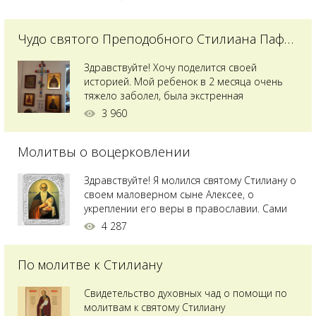
Чудо святого Преподобного Стилиана Пафлагонского
Здравствуйте! Хочу поделится своей
историей. Мой ребенок в 2 месяца очень
тяжело заболел, была экстренная
сложнейшая операция, состояние после
3 960
было критическим, ребенок лежал в
реанимации на ИВЛ. В церкви при больнице
Молитвы о воцерковлении
святого Владимира я увидела незнакомую
мне икону святого с младенцем на руках,
позже прочитав про него, узнала про
Здравствуйте! Я молился святому Стилиану о
Преподобного...
своем маловерном сыне Алексее, о
укреплении его веры в православии. Сами
мы с супругой воцерковлены. Через год
4 287
произошел удивительный случай - мы с
сыном попали на Святую гору Афон на ее
По молитве к Стилиану
вершину. Приложились к множеству святынь
и не только на Афоне но и в...
Свидетельство духовных чад о помощи по
молитвам к святому Стилиану