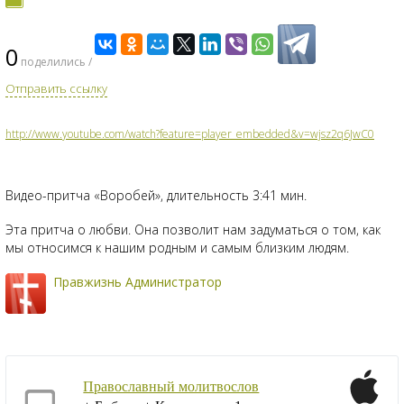
0
поделились /
Отправить ссылку
http
://
www.youtube.com/watch?feature=player_embedded&v=wjsz2q6JwC0
Видео-притча «Воробей», длительность 3:41 мин.
Эта притча о любви. Она позволит нам задуматься о том, как
мы относимся к нашим родным и самым близким людям.
Правжизнь Администратор
Православный молитвослов