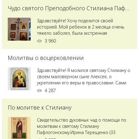
Чудо святого Преподобного Стилиана Пафлагонского
Здравствуйте! Хочу поделится своей
историей. Мой ребенок в 2 месяца очень
тяжело заболел, была экстренная
сложнейшая операция, состояние после
3 960
было критическим, ребенок лежал в
реанимации на ИВЛ. В церкви при больнице
Молитвы о воцерковлении
святого Владимира я увидела незнакомую
мне икону святого с младенцем на руках,
позже прочитав про него, узнала про
Здравствуйте! Я молился святому Стилиану о
Преподобного...
своем маловерном сыне Алексее, о
укреплении его веры в православии. Сами
мы с супругой воцерковлены. Через год
4 287
произошел удивительный случай - мы с
сыном попали на Святую гору Афон на ее
По молитве к Стилиану
вершину. Приложились к множеству святынь
и не только на Афоне но и в...
Свидетельство духовных чад о помощи по
молитвам к святому Стилиану
Пафлогонскому.Ирина Терещенко (33
года):Мы с мужем долгое время пытались