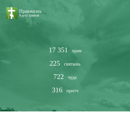
Правжизнь
Карта храмов
17 351
храм
225
святынь
722
чуда
316
притч