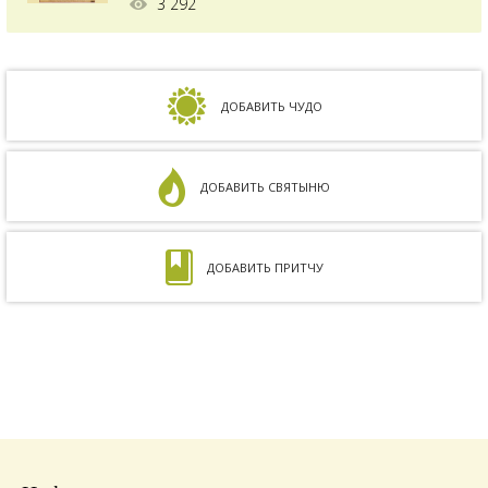
3 292
зачать ребенка, но ничего не получалось.
Сдавали анализы, я посетила многих врачей,
но результата не было. Более того, анализ
на совместимость показал, что мы с мужем
несовместимы. Кроме того, мне ставили...
ДОБАВИТЬ ЧУДО
ДОБАВИТЬ СВЯТЫНЮ
ДОБАВИТЬ ПРИТЧУ