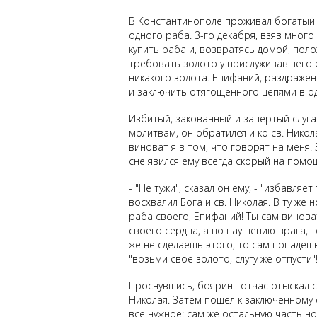
В Константинополе проживал богатый и
одного раба. 3-го декабря, взяв много
купить раба и, возвратясь домой, поло
требовать золото у прислуживавшего ем
никакого золота. Епифаний, раздраженн
и заключить отягощенного цепями в од
Избитый, закованный и запертый слуга 
молитвам, он обратился и ко св. Никол
виноват я в том, что говорят на меня. 
сне явился ему всегда скорый на пом
- "Не тужи", сказал он ему, - "избавля
восхвалил Бога и св. Николая. В ту же
раба своего, Епифаний! Ты сам виноват
своего сердца, а по наущению врага, то
же не сделаешь этого, то сам попадешь
"возьми свое золото, слугу же отпусти"
Проснувшись, боярин тотчас отыскал с
Николая. Затем пошел к заключенному 
все нужное; сам же остальную часть но