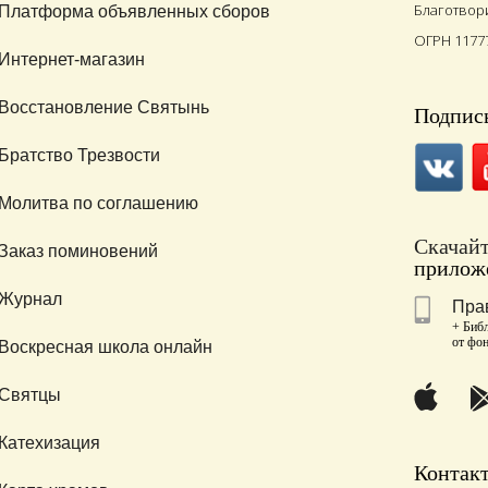
Благотвор
Платформа объявленных сборов
ОГРН 1177
Интернет-магазин
Восстановление Святынь
Подписы
Братство Трезвости
Молитва по соглашению
Скачай
Заказ поминовений
приложе
Журнал
Пра
+ Библ
от фо
Воскресная школа онлайн
Святцы
Катехизация
Контак