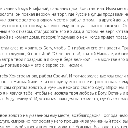
 славный муж Епифаний, сановник царя Константина. Имея много 
 золота, он поехал верхом на торг, где Русские купцы продавали 
жил взятое золото в одном месте и забыл о том. На другой день, 
у отрока, которому, казалось ему, он отдал золото накануне. От
ый его отказом, стал укорять его во лжи, а потом, не веря клятв
ной из комнат дома, говоря: "подумаю о нем, когда придет празд
стал слезно молиться Богу, чтобы Он избавил его от напасти. Пр
аю с следующей просьбой: "Отче честный, святой Николае, избави
Завтра твой праздник, а я сижу в беде великой"… На молитве его з
ощь призывающим его с верою св. Николай.
ет тебя Христос мною, рабом Своим". И тотчас железные узы спали 
 ночь св. Николай явился и господину его во сне и грозно сказал 
: сам спрятал золото, а мучишь верного своего слугу. Впрочем, т
 я и явился тебе, чтобы не иссякла твоя любовь к Богу. Встань и 
 в беду великую". И, указывая пальцем на то место, где было по
!
вое золото на указанном ему месте, возблагодарил Господа чело
слуге, смиренно попросил у него прощения за учиненный грех, выв
чи до самой утрени провел в молитве. Услышав благовест к утрени