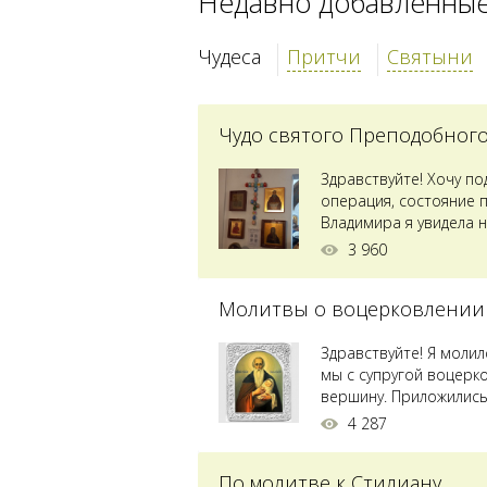
Недавно добавленны
Чудеса
Притчи
Святыни
Чудо святого Преподобног
Здравствуйте! Хочу п
операция, состояние 
Владимира я увидела н
Преподобного...
3 960
Молитвы о воцерковлении
Здравствуйте! Я моли
мы с супругой воцерк
вершину. Приложились 
4 287
По молитве к Стилиану