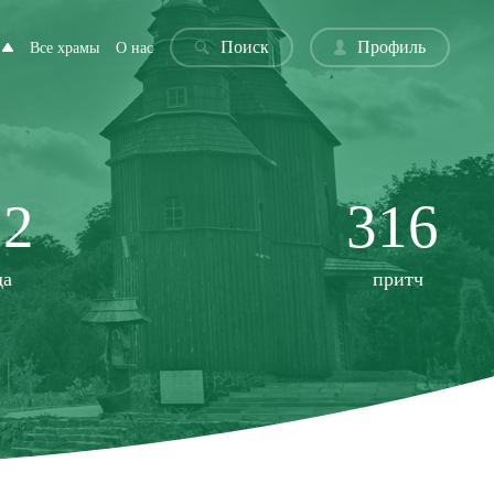
Поиск
Профиль
Все храмы
О нас
22
316
да
притч