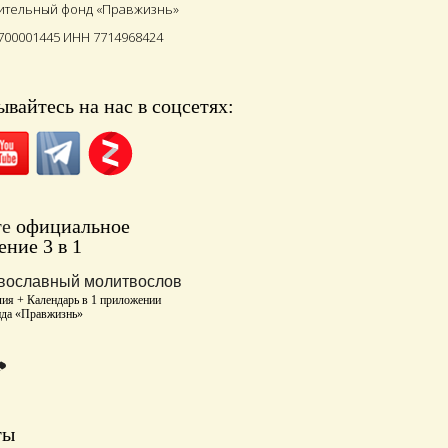
ительный фонд «Правжизнь»
700001445 ИНН 7714968424
вайтесь на нас в соцсетях:
те
официальное
ние 3 в 1
вославный молитвослов
ия + Календарь в 1 приложении
нда «Правжизнь»
ты