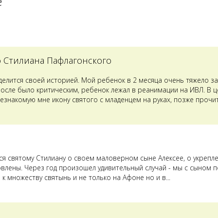
е
о Стилиана Пафлагонского
оделится своей историей. Мой ребенок в 2 месяца очень тяжело з
после было критическим, ребенок лежал в реанимации на ИВЛ. В 
езнакомую мне икону святого с младенцем на руках, позже прочит
лся святому Стилиану о своем маловерном сыне Алексее, о укрепл
овлены. Через год произошел удивительный случай - мы с сыном п
к множеству святынь и не только на Афоне но и в...