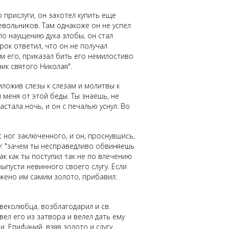
прислуги, он захотел купить еще
невольников. Там однакоже он не успел
по наущению духа злобы, он стал
рок ответил, что он не получал
ам его, приказал бить его немилостиво
ник святого Николая".
иложив слезы к слезам и молитвы к
 меня от этой беды. Ты знаешь, не
астала ночь, и он с печалью уснул. Во
с ног заключенного, и он, проснувшись,
ему: "зачем ты несправедливо обвиняешь
ак как ты поступил так не по влечению
выпусти невинного своего слугу. Если
ложено им самим золото, прибавил:
веколюбца, возблагодарил и св.
ел его из затвора и велел дать ему
, Епифаний, взяв золото и слугу,