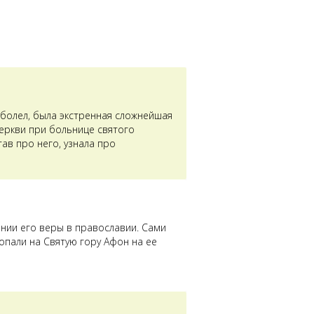
аболел, была экстренная сложнейшая
церкви при больнице святого
ав про него, узнала про
ении его веры в православии. Сами
опали на Святую гору Афон на ее