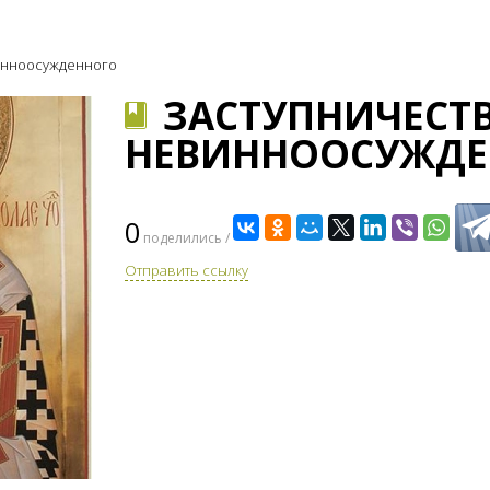
винноосужденного
​ЗАСТУПНИЧЕСТ
НЕВИННООСУЖДЕ
0
поделились /
Отправить ссылку