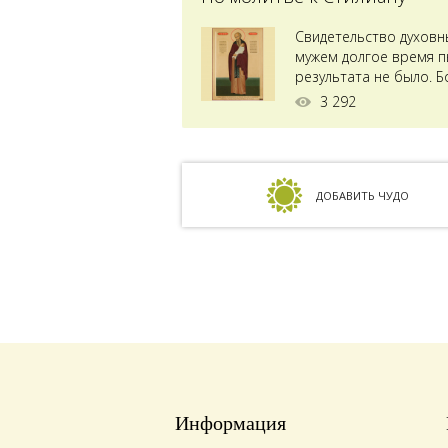
Свидетельство духовн
мужем долгое время пы
результата не было. Б
ставили...
3 292
ДОБАВИТЬ ЧУДО
Информация