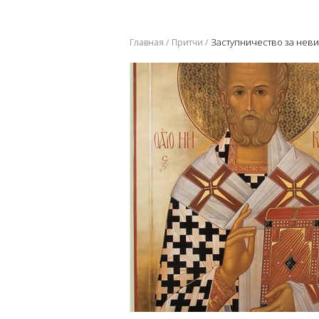
​Заступничество за не
Главная
Притчи