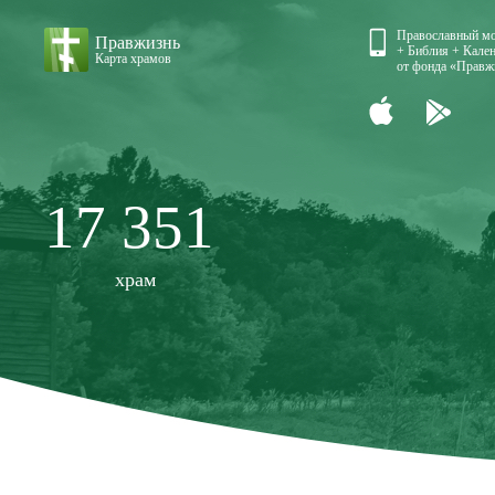
Православный м
Правжизнь
+ Библия + Кален
Карта храмов
от фонда «Правж
17 351
храм