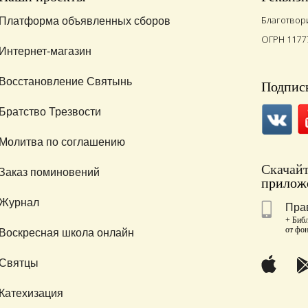
Благотвор
Платформа объявленных сборов
ОГРН 1177
Интернет-магазин
Восстановление Святынь
Подписы
Братство Трезвости
Молитва по соглашению
Скачай
Заказ поминовений
приложе
Журнал
Пра
+ Библ
от фо
Воскресная школа онлайн
Святцы
Катехизация