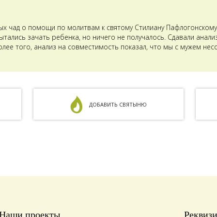
ых чад о помощи по молитвам к святому Стилиану Пафлогонскому.
тались зачать ребенка, но ничего не получалось. Сдавали анализ
олее того, анализ на совместимость показал, что мы с мужем не
ДОБАВИТЬ СВЯТЫНЮ
Наши проекты
Реквиз