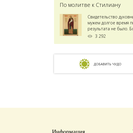
По молитве к Стилиану
Свидетельство духовн
мужем долгое время пы
результата не было. Б
ставили...
3 292
ДОБАВИТЬ ЧУДО
Информация