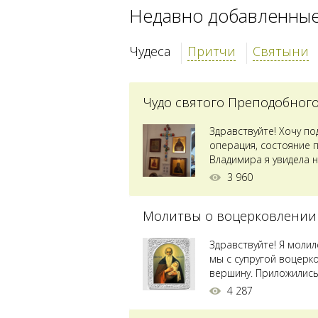
Недавно добавленны
Чудеса
Притчи
Святыни
Чудо святого Преподобног
Здравствуйте! Хочу п
операция, состояние 
Владимира я увидела н
Преподобного...
3 960
Молитвы о воцерковлении
Здравствуйте! Я моли
мы с супругой воцерк
вершину. Приложились 
4 287