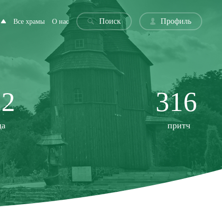
Поиск
Профиль
Все храмы
О нас
22
316
да
притч