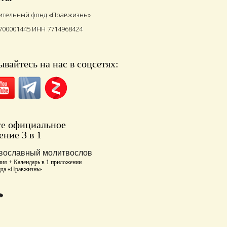
ительный фонд «Правжизнь»
700001445 ИНН 7714968424
вайтесь на нас в соцсетях:
те
официальное
ние 3 в 1
вославный молитвослов
ия + Календарь в 1 приложении
нда «Правжизнь»