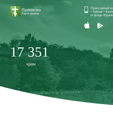
Православный м
Правжизнь
+ Библия + Кален
Карта храмов
от фонда «Правж
17 351
храм