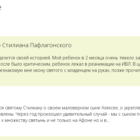
е
о Стилиана Пафлагонского
оделится своей историей. Мой ребенок в 2 месяца очень тяжело з
после было критическим, ребенок лежал в реанимации на ИВЛ. В 
езнакомую мне икону святого с младенцем на руках, позже прочит
лся святому Стилиану о своем маловерном сыне Алексее, о укрепл
овлены. Через год произошел удивительный случай - мы с сыном п
к множеству святынь и не только на Афоне но и в...