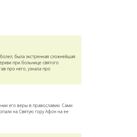
аболел, была экстренная сложнейшая
церкви при больнице святого
ав про него, узнала про
ении его веры в православии. Сами
опали на Святую гору Афон на ее