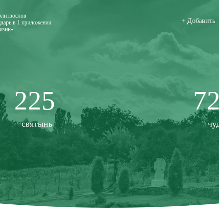
олитвослов
+ Добавить
дарь в 1 приложении
изнь»
225
7
святынь
чу