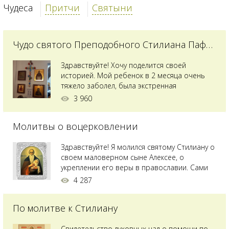
Чудеса
Притчи
Святыни
Чудо святого Преподобного Стилиана Пафлагонского
Здравствуйте! Хочу поделится своей
историей. Мой ребенок в 2 месяца очень
тяжело заболел, была экстренная
сложнейшая операция, состояние после
3 960
было критическим, ребенок лежал в
реанимации на ИВЛ. В церкви при больнице
Молитвы о воцерковлении
святого Владимира я увидела незнакомую
мне икону святого с младенцем на руках,
позже прочитав про него, узнала про
Здравствуйте! Я молился святому Стилиану о
Преподобного...
своем маловерном сыне Алексее, о
укреплении его веры в православии. Сами
мы с супругой воцерковлены. Через год
4 287
произошел удивительный случай - мы с
сыном попали на Святую гору Афон на ее
По молитве к Стилиану
вершину. Приложились к множеству святынь
и не только на Афоне но и в...
Свидетельство духовных чад о помощи по