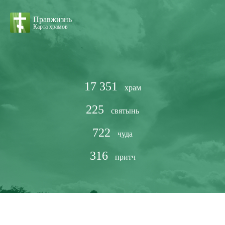
Правжизнь
Карта храмов
17 351
храм
225
святынь
722
чуда
316
притч