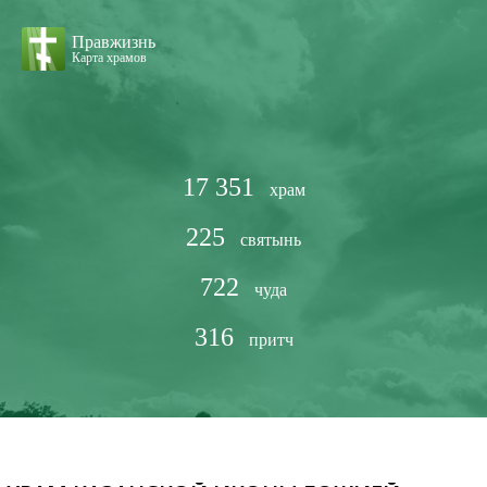
Правжизнь
Карта храмов
17 351
храм
225
святынь
722
чуда
316
притч