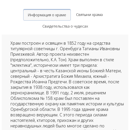
Святыни храма
Информация о храме
Свидетельства о чудесах
Храм построен и освящен в 1852 году на средства
титулярной советницы г. Оренбурга Татианы Ивановны
Приезжевой. Автор проекта неизвестен
(предположительно, К.А. Тон). Храм выполнен в стиле
"эклектика", исторически имеет три придела:
центральный - в честь Казанской иконы Божией Матери,
северный - Архистратига Божия Михаила, южный -
Рождества Иоанна Предтечи. В советское время, после
закрытия в 1938 году, использовался как
зернохранилище. В 1991 году, 2 июля, решением
Облисполкома № 158 храм был поставлен на
государственную охрану как памятник истории и культуры
Оренбургской области. В 1995 года здание храма
возвращено верующим. С этого периода силами
настоятелей, ктиторов, прихожан и других
неравнодушных людей было многое сделано по