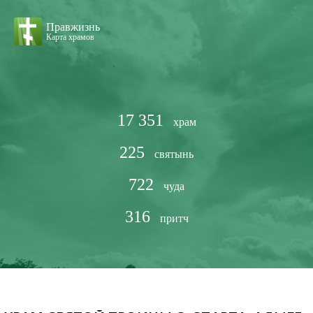
Правжизнь
Карта храмов
17 351
храм
225
святынь
722
чуда
316
притч