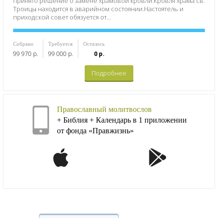
принято решение о замене храмовой кровли.Кровля храма св.
Троицы находится в аварийном состоянии.Настоятель и
приходской совет обязуется от...
Собрано
Требуется
Осталось
99 970 р.
99 000 р.
0 р.
Подробнее
Православный молитвослов
+ Библия + Календарь в 1 приложении
от фонда «Правжизнь»