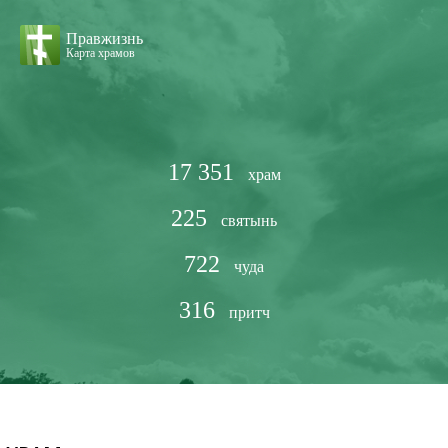
Правжизнь
Карта храмов
17 351
храм
225
святынь
722
чуда
316
притч