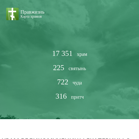
Правжизнь
Карта храмов
17 351
храм
225
святынь
722
чуда
316
притч