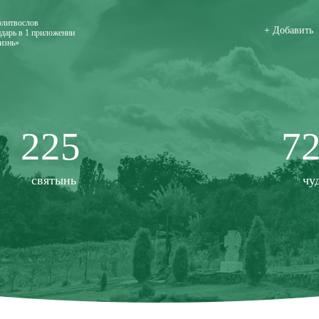
олитвослов
+ Добавить
дарь в 1 приложении
изнь»
225
7
святынь
чу