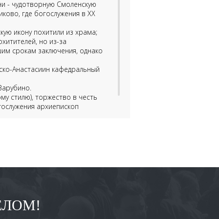
и - чудотворную Смоленскую
ково, где богослужения в XX
кую икону похитили из храма;
хитителей, но из-за
шим срокам заключения, однако
нско-Анастасиин кафедральный
Зарубино.
му стилю), торжество в честь
гослужения архиепископ
е награды.
ЕЛОМ!