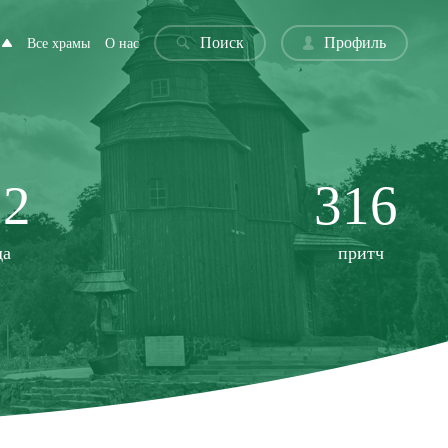
Поиск
Профиль
Все храмы
О нас
22
316
да
притч