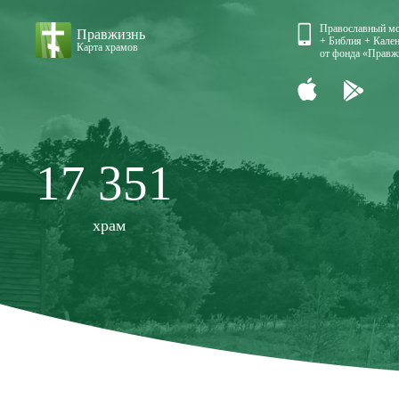
Православный м
Правжизнь
+ Библия + Кален
Карта храмов
от фонда «Правж
17 351
храм