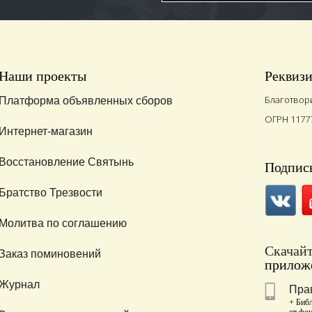
Наши проекты
Реквиз
Благотвор
Платформа объявленных сборов
ОГРН 1177
Интернет-магазин
Восстановление Святынь
Подписы
Братство Трезвости
Молитва по соглашению
Скачай
Заказ поминовений
приложе
Журнал
Пра
+ Библ