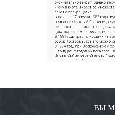
окончательно закрыт, однако вер
икону в киоте и крест со множест
веке не прекращались.
В
ночь на 17 апреля 1982 года под
священник Николай Пашкевич, слу
бездорожья не смог этого сделать
чудотворная икона бесследно исче
В
1991 году крест с мощами из Во
собор Костромы, где его можно се
В 1994 году при Воскресенском хр
С
тридцатых годов XX века главный
Игрицкой-Смоленской иконы Божие
Костромской и Галичский Алексан
ВЫ М