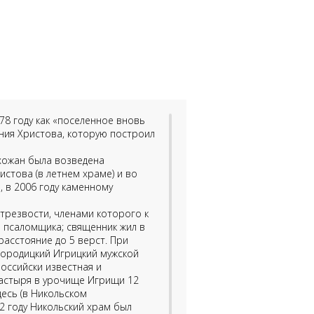
78 году как «поселенное вновь
ения Христова, которую построил
ихожан была возведена
стова (в летнем храме) и во
, в 2006 году каменному
трезвости, членами которого к
и псаломщика; священник жил в
расстояние до 5 верст. При
ородицкий Игрицкий мужской
оссийски известная и
настыря в урочище Игрищи 12
десь (в Никольском
2 году Никольский храм был