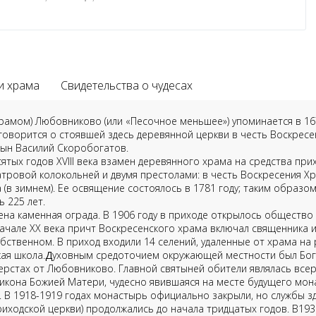
и храма
Свидетельства о чудесах
храмом) Любовниково (или «Песочное меньшее») упоминается в 16
 говорится о стоявшей здесь деревянной церкви в честь Воскрес
ын Василий Скоробогатов.
ятых годов XVIII века взамен деревянного храма на средства пр
тровой колокольней и двумя престолами: в честь Воскресения Хри
 (в зимнем). Ее освящение состоялось в 1781 году; таким образом
 225 лет.
ена каменная ограда. В 1906 году в приходе открылось общество 
 начале XX века причт Воскресенского храма включал священника 
бственном. В приход входили 14 селений, удаленные от храма на 
ая школа.
Д
уховным средоточием окружающей местности был Бог
ерстах от Любовниково. Главной святыней обители являлась всер
икона Божией Матери, чудесно явившаяся на месте будущего мо
а. В 1918-1919 годах монастырь официально закрыли, но службы з
риходской церкви) продолжались до начала тридцатых годов. В193