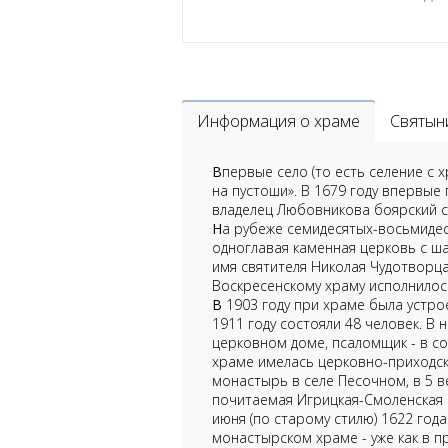
Информация о храме
Святын
В
первые село (то есть селение с 
на пустоши». В 1679 году впервые
владелец Любовникова боярский с
Н
а рубеже семидесятых-восьмидес
одноглавая каменная церковь с ша
имя святителя Николая Чудотворца
Воскресенскому храму исполнилось
В
1903 году при храме была устро
1911 году состояли 48 человек. В
церковном доме, псаломщик - в со
храме имелась церковно-приходск
монастырь в селе Песочном, в 5 в
почитаемая Игрицкая-Смоленская 
июня (по старому стилю) 1622 год
монастырском храме - уже как в п