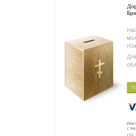
Дор
Бра
Нас
мо
пож
Для
обл
П
Или 
с те
где