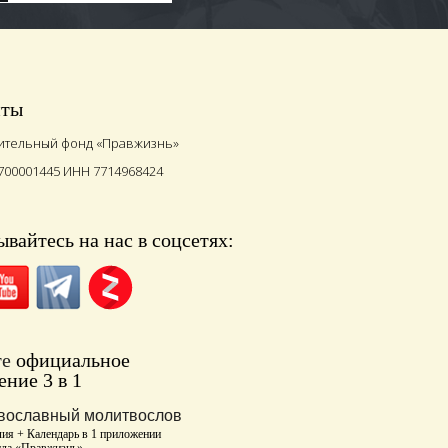
иты
ительный фонд «Правжизнь»
700001445 ИНН 7714968424
вайтесь на нас в соцсетях:
те
официальное
ние 3 в 1
вославный молитвослов
ия + Календарь в 1 приложении