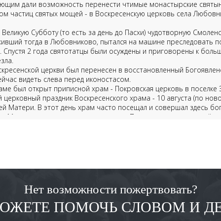
ующим дали возможность перенести чтимые монастырские святын
вом частиц святых мощей - в Воскресенскую церковь села Любовни
 Великую Субботу (то есть за день до Пасхи) чудотворную Смоленс
живший тогда в Любовниково, пытался на машине преследовать по
. Спустя 2 года святотатцы были осуждены и приговорены к боль
зла.
скресенской церкви был перенесен в восстановленный Богоявле
йчас видеть слева перед иконостасом.
аме был открыт приписной храм - Покровская церковь в поселке 
 церковный праздник Воскресенского храма - 10 августа (по ново
й Матери. В этот день храм часто посещал и совершал здесь бо
др. Многие активные прихожане имеют Патриаршие и архиерейски
Нет возможности пожертвовать?
ОЖЕТЕ ПОМОЧЬ СЛОВОМ И Д