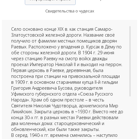
Свидетельства о чудесах
Село основано конце XIX в. как станция Самаро-
Златоустовской железной дороги. Название своё
получило от фамилии местных помещиков дворян
Раевых. Расположено у впадения р. Курсак в Дёму по
обе стороны железной дороги. В 1904 г. 29 июня
через станцию Раевку на смотр войск дважды
проехал Император Николай II и выходил на перрон.
Первая церковь в Раевке, деревянная, была
построена при станции на привокзальной площади
в 1909 г. в основном стараниями купца II-й гильдии
Григория Андреевича Бусова, руководителя
Уфимского губернского отдела «Союза Русского
Народа». Храм об одном престоле – в честь
Святителя Николая Чудотворца, архиепископа Мир
Ликийских. Закрыта церковь в ~1930 г. Вместо неё до
конца 30-х гг. в разных местах Раевки действовали
два моленных дома: староцерковнический и
обновленческий, кои были также закрыты.
В серед. 1940-х гг. времена сменились – наступило