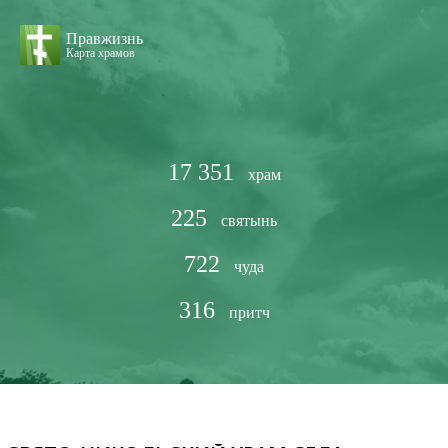
Правжизнь
Карта храмов
17 351
храм
225
святынь
722
чуда
316
притч