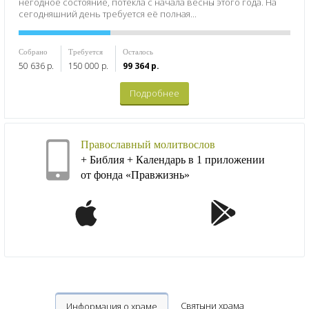
негодное состояние, потекла с начала весны этого года. На
сегодняшний день требуется её полная...
Собрано
Требуется
Осталось
50 636 р.
150 000 р.
99 364 р.
Подробнее
Православный молитвослов
+ Библия + Календарь в 1 приложении
от фонда «Правжизнь»
Святыни храма
Информация о храме