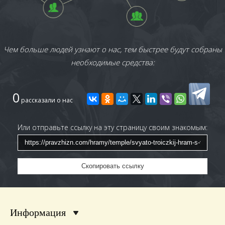
центральном приделе, установлен временный
иконостас. В 2010 были установлены маковки
куполов из нитрида титана, взамен стоявших до
этого из оцинкованной стали.
Чем больше людей узнают о нас, тем быстрее будут собраны
При храме действует сестричество милосердия,
необходимые средства:
опекающее Викуловскую больницу.
Настоятели
0
рассказали о нас
Иоанн Быстров (1874 - 1902)
Николай Васильев
(1903 - 1906)
Или отправьте ссылку на эту страницу своим знакомым:
Иоанн Марков
(1906 - 1908)
Павел Виноградов
(март 1909 - 1917)
Николай Воршев
(13 апреля 1917 - упом. 1919)
Лев Меньшенин
(1920-е - 1931)
Скопировать ссылку
1931 - 1990 -
закрытие храма
Александр Лемешко (1990-е) окорм.
Информация
Сергий Рыбакин
(2000 - 2009)
Владимир Сергеев
(2009 – по настоящее