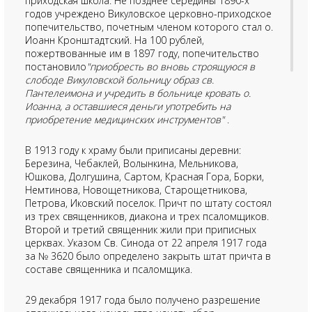
приходская школа. Не позднее середины 1890-х
годов учреждено Викуловское церковно-приходское
попечительство, почетным членом которого стал о.
Иоанн Кронштадтский. На 100 рублей,
пожертвованные им в 1897 году, попечительство
постановило
"приобресть во вновь строящуюся в
слободе Викуловской больницу образ св.
Пантелеимона и учредить в больнице кровать о.
Иоанна, а оставшиеся деньги употребить на
приобретение медицинских инструментов"
.
В 1913 году к храму были приписаны деревни:
Березина, Чебаклей, Волынкина, Мельникова,
Юшкова, Долгушина, Сартом, Красная Гора, Борки,
Немтинова, Новощетникова, Старощетникова,
Петрова, Иковский поселок. Причт по штату состоял
из трех священников, диакона и трех псаломщиков.
Второй и третий священник жили при приписных
церквах. Указом Св. Синода от 22 апреля 1917 года
за № 3620 было определено закрыть штат причта в
составе священника и псаломщика.
29 декабря 1917 года было получено разрешение