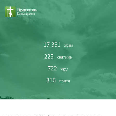
Правжизнь
Карта храмов
17 351
храм
225
святынь
722
чуда
316
притч