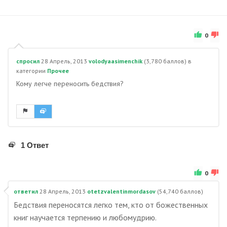
0
спросил
28 Апрель, 2013
volodyaasimenchik
(
3,780
баллов)
в
категории
Прочее
Кому легче переносить бедствия?
1 Ответ
0
ответил
28 Апрель, 2013
otetzvalentinmordasov
(
54,740
баллов)
Бедствия переносятся легко тем, кто от божественных
книг научается терпению и любомудрию.