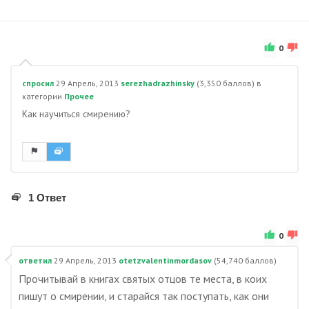
0
спросил
29 Апрель, 2013
serezhadrazhinsky
(
3,350
баллов)
в
категории
Прочее
Как научиться смирению?
1 Ответ
0
ответил
29 Апрель, 2013
otetzvalentinmordasov
(
54,740
баллов)
Прочитывай в книгах святых отцов те места, в коих
пишут о смирении, и старайся так поступать, как они